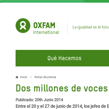
Pasar
al
contenido
principal
La igualdad es el futu
Qué Hacemos
EN QUÉ TRABAJAMOS
ÚNETE A NUESTRAS CAMPAÑAS
EMER
Inicio
Notas de prensa
Sobrescribir
Dos millones de voces 
Agua y Servicios de
Climate Justice
Gaza C
enlaces
Saneamiento
Hands Off Our Spaces
Llamam
de
Publicado: 20th Junio 2014
Alimentación, Crisis Climática,
Líban
Entre el 20 y el 27 de junio de 2014, los jefes d
Únete a Nuestra Comunidad para