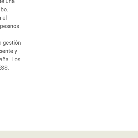
de una
bo.
 el
mpesinos
a gestión
ciente y
paña. Los
ESS,