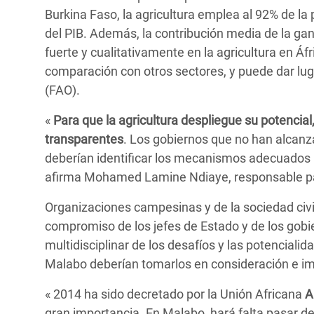
Burkina Faso, la agricultura emplea al 92% de la
del PIB. Además, la contribución media de la gana
fuerte y cualitativamente en la agricultura en Áf
comparación con otros sectores, y puede dar luga
(FAO).
«
Para que la agricultura despliegue su potencial
transparentes
. Los gobiernos que no han alcanz
deberían identificar los mecanismos adecuados pa
afirma Mohamed Lamine Ndiaye, responsable p
Organizaciones campesinas y de la sociedad civ
compromiso de los jefes de Estado y de los gobier
multidisciplinar de los desafíos y las potencialid
Malabo deberían tomarlos en consideración e imp
« 2014 ha sido decretado por la Unión Africana
A
gran importancia. En Malabo, hará falta pasar de 