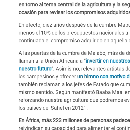
y Recursos Naturales
ayuda
en torno al tema central de la agricultura y la s
#ActuaPorElClima
Crisis
ocasión para revisar los compromisos adquiridos 
Conflictos y Desastres
en Áfr
a
Erradiquemos el Sufrimiento Humano que
En efecto, diez años después de la cumbre Maputo
Desigualdad Extrema y
se Oculta tras los Alimentos
Crisi
la
menos el 10% de los presupuestos nacionales a 
Servicios Sociales Básicos
en Su
¡Basta! Acabemos con las violencias contra
navegación
continuada el compromiso adquirido en aquella 
Inequality and Rights in a
mujeres y niñas
Crisi
A las puertas de la cumbre de Malabo, más de do
Digital Age
en Ba
llaman a la Unión Africana a “
invertir en nuestro
Gender, Rights, and Justice
Crisis
nuestro futuro
”. Asimismo, relevantes artistas d
los campesinos y ofrecer
un himno con motivo de
Crisi
también reclaman a los jefes de Estado que cum
mismo sentido. Según manifestó Baaba Maal en u
reforzando nuestra agricultura que podremos evit
los países del Sahel en 2012” .
En África, más 223 millones de personas padec
reivindican su capacidad para alimentar el conti