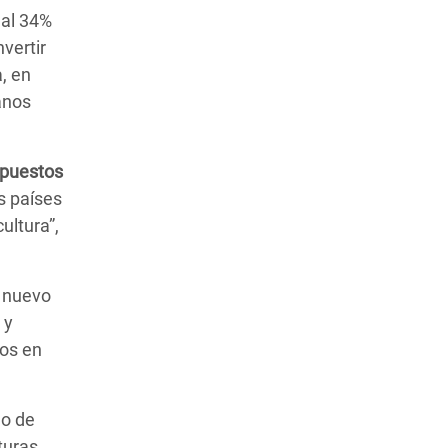
 al 34%
vertir
, en
anos
upuestos
s países
ultura”,
n nuevo
 y
dos en
lo de
turas