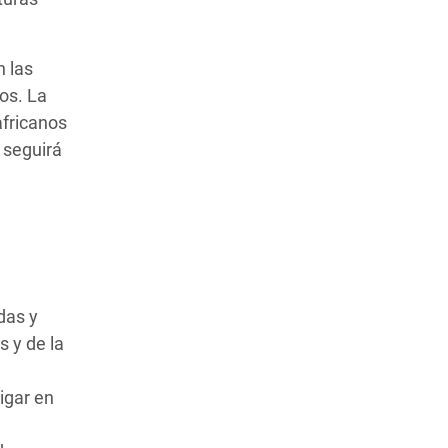
n las
os. La
africanos
 seguirá
das y
 y de la
igar en