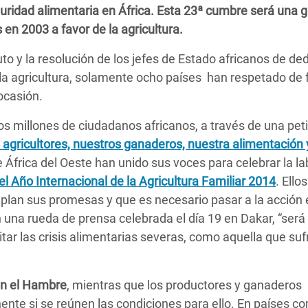
eguridad alimentaria en África. Esta 23ª cumbre será una 
 Climática y Alimentaria
en 2003 a favor de la agricultura.
ica Oriental
 y la resolución de los jefes de Estado africanos de ded
s de Personas Refugiadas
la agricultura, solamente ocho países han respetado de
dán del Sur
ocasión.
s de Refugiados Rohinyá
s millones de ciudadanos africanos, a través de una peti
ngladesh
s agricultores, nuestros ganaderos, nuestra alimentación 
 en Siria
e África del Oeste han unido sus voces para celebrar la la
l Año Internacional de la Agricultura Familiar 2014
. Ellos
s en Yemen
plan sus promesas y que es necesario pasar a la acción 
na rueda de prensa celebrada el día 19 en Dakar, “será
ar las crisis alimentarias severas, como aquella que suf
en el Hambre
, mientras que los productores y ganaderos
nente si se reúnen las condiciones para ello. En países c