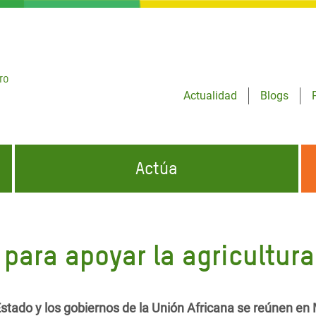
ro
Actualidad
Blogs
Actúa
GENCIAS
INFÓRMATE Y DIFUNDE NUESTROS
DÓNDE TRABAJAMOS
MENSAJES
para apoyar la agricultura
CONÓCENOS
risis Appeal
iento por la Crisis en
o
e Estado y los gobiernos de la Unión Africana se reúnen en