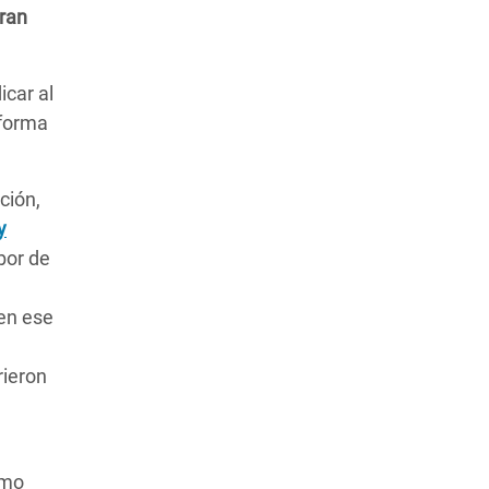
gran
icar al
 forma
ción,
y
bor de
en ese
rieron
omo