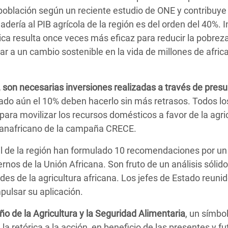
 población según un reciente estudio de ONE y contribuye
dería al PIB agrícola de la región es del orden del 40%. In
rica resulta once veces más eficaz para reducir la pobreza
r a un cambio sostenible en la vida de millones de afric
, son necesarias inversiones realizadas a través de pres
ado aún el 10% deben hacerlo sin más retrasos. Todos lo
ra movilizar los recursos domésticos a favor de la agric
anafricano de la campaña CRECE.
il de la región han formulado 10 recomendaciones por u
nos de la Unión Africana. Son fruto de un análisis sólido
ades de la agricultura africana. Los jefes de Estado reuni
ulsar su aplicación.
ño de la Agricultura y la Seguridad Alimentaria
, un símbo
la retórica a la acción, en beneficio de las presentes y fu