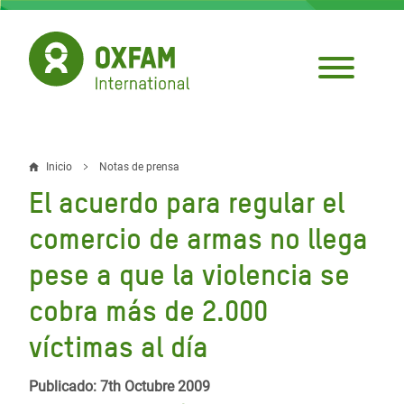
Pasar
al
contenido
principal
Inicio
Notas de prensa
Sobrescribir
El acuerdo para regular el
enlaces
comercio de armas no llega
de
pese a que la violencia se
ayuda
cobra más de 2.000
a
la
víctimas al día
navegación
Publicado: 7th Octubre 2009