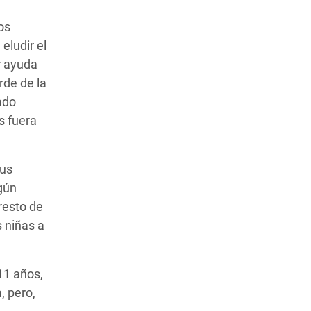
os
eludir el
r ayuda
rde de la
ado
s fuera
sus
gún
resto de
 niñas a
11 años,
, pero,