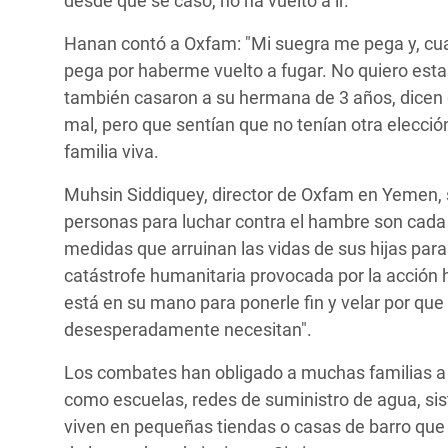
desde que se casó, no ha vuelto a ir.
Hanan contó a Oxfam: "Mi suegra me pega y, cu
pega por haberme vuelto a fugar. No quiero esta
también casaron a su hermana de 3 años, dicen
mal, pero que sentían que no tenían otra elecció
familia viva.
Muhsin Siddiquey, director de Oxfam en Yemen, se
personas para luchar contra el hambre son cad
medidas que arruinan las vidas de sus hijas para 
catástrofe humanitaria provocada por la acción
está en su mano para ponerle fin y velar por que
desesperadamente necesitan".
Los combates han obligado a muchas familias a h
como escuelas, redes de suministro de agua, si
viven en pequeñas tiendas o casas de barro que a