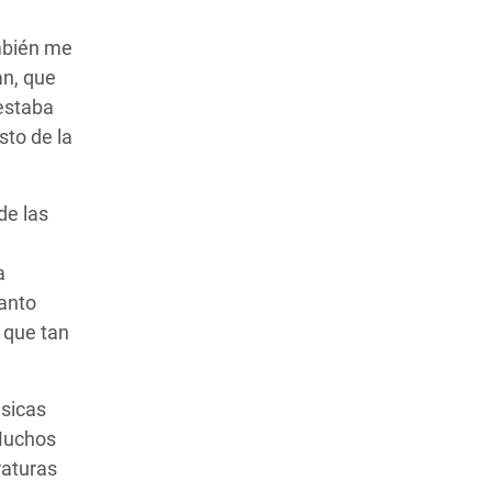
mbién me
an, que
estaba
sto de la
de las
a
anto
s que tan
ásicas
 Muchos
raturas