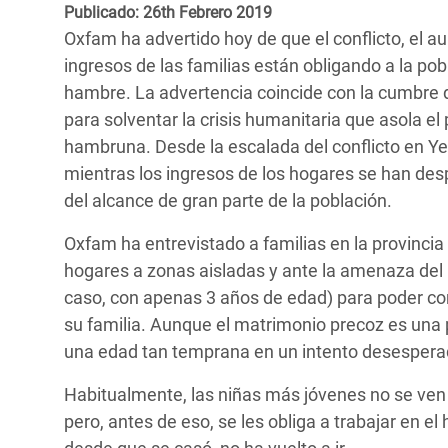
y Recursos Naturales
ayuda
Publicado: 26th Febrero 2019
#ActuaPorElClima
Crisis
Oxfam ha advertido hoy de que el conflicto, el a
Conflictos y Desastres
en Áfr
a
Erradiquemos el Sufrimiento Humano que
ingresos de las familias están obligando a la po
Desigualdad Extrema y
se Oculta tras los Alimentos
Crisi
la
hambre. La advertencia coincide con la cumbre 
Servicios Sociales Básicos
en Su
para solventar la crisis humanitaria que asola el
¡Basta! Acabemos con las violencias contra
navegación
hambruna. Desde la escalada del conflicto en Ye
Inequality and Rights in a
mujeres y niñas
Crisi
mientras los ingresos de los hogares se han de
Digital Age
en Ba
del alcance de gran parte de la población.
Gender, Rights, and Justice
Crisis
Oxfam ha entrevistado a familias en la provincia 
hogares a zonas aisladas y ante la amenaza del h
Crisi
caso, con apenas 3 años de edad) para poder comp
su familia. Aunque el matrimonio precoz es una p
una edad tan temprana en un intento desesper
Habitualmente, las niñas más jóvenes no se ven
pero, antes de eso, se les obliga a trabajar en el