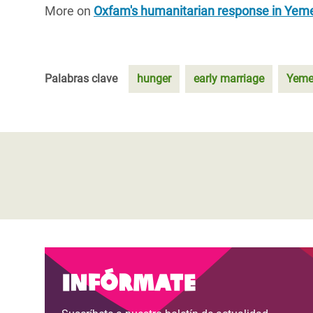
More on
Oxfam's humanitarian response in Yem
Palabras clave
hunger
early marriage
Yem
Infórmate