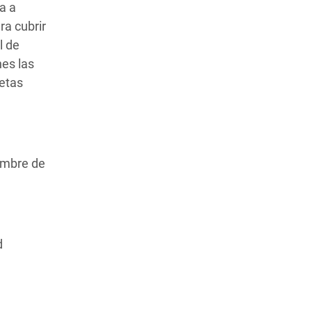
a a
ra cubrir
l de
es las
retas
ombre de
d