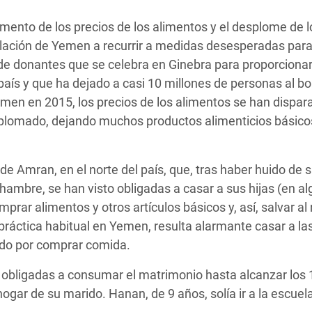
 Climática y Alimentaria
umento de los precios de los alimentos y el desplome de l
ica Oriental
blación de Yemen a recurrir a medidas desesperadas para 
s de Personas Refugiadas
de donantes que se celebra en Ginebra para proporciona
dán del Sur
 país y que ha dejado a casi 10 millones de personas al bo
men en 2015, los precios de los alimentos se han dispar
s de Refugiados Rohinyá
splomado, dejando muchos productos alimenticios básico
ngladesh
 en Siria
de Amran, en el norte del país, que, tras haber huido de 
ambre, se han visto obligadas a casar a sus hijas (en al
s en Yemen
rar alimentos y otros artículos básicos y, así, salvar al 
ráctica habitual en Yemen, resulta alarmante casar a las
ado por comprar comida.
 obligadas a consumar el matrimonio hasta alcanzar los 
 hogar de su marido. Hanan, de 9 años, solía ir a la escuela