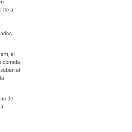
en
ente a
dados
fam, el
de comida
izaban al
la
rno de
la
á