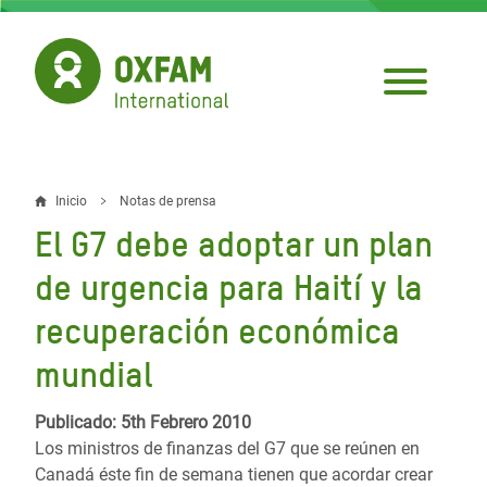
Pasar
al
contenido
principal
Inicio
Notas de prensa
Sobrescribir
El G7 debe adoptar un plan
enlaces
de urgencia para Haití y la
de
recuperación económica
ayuda
mundial
a
la
Publicado: 5th Febrero 2010
navegación
Los ministros de finanzas del G7 que se reúnen en
Canadá éste fin de semana tienen que acordar crear