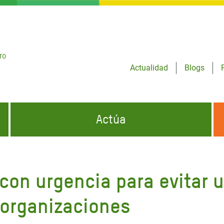
ro
Actualidad
Blogs
Actúa
GENCIAS
INFÓRMATE Y DIFUNDE NUESTROS
DÓNDE TRABAJAMOS
MENSAJES
con urgencia para evitar 
CONÓCENOS
risis Appeal
iento por la Crisis en
 organizaciones
o