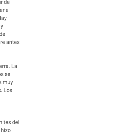
ur de
iene
Hay
 y
 de
re antes
erra. La
os se
os muy
s. Los
mites del
 hizo