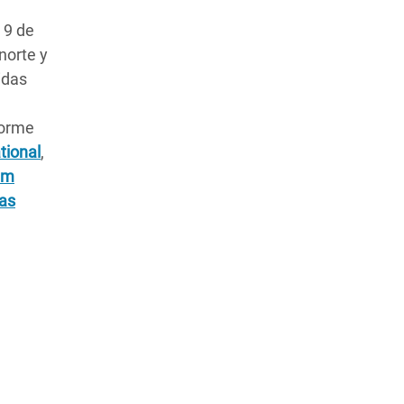
 9 de
norte y
vidas
forme
tional
,
am
tas