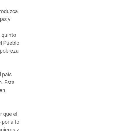
produzca
gas y
.
l quinto
el Pueblo
 pobreza
l país
n. Esta
 en
r que el
 por alto
ujeres y