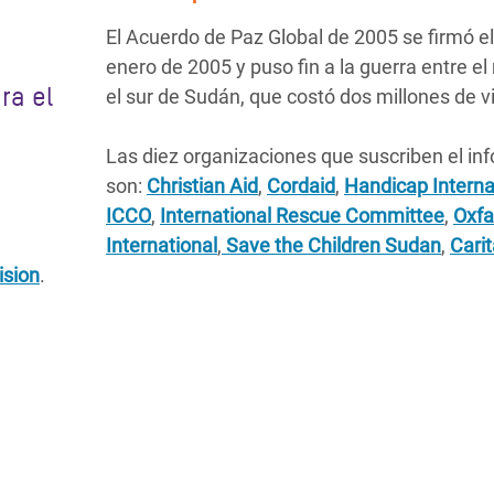
e
El Acuerdo de Paz Global de 2005 se firmó el
enero de 2005 y puso fin a la guerra entre el 
ra el
el sur de Sudán, que costó dos millones de 
Las diez organizaciones que suscriben el in
son:
Christian Aid
,
Cordaid
,
Handicap Interna
ICCO
,
International Rescue Committee
,
Oxf
International
,
Save the Children Sudan
,
Cari
ision
.