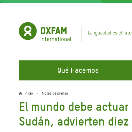
Pasar
al
contenido
principal
La igualdad es el futu
Qué Hacemos
EN QUÉ TRABAJAMOS
ÚNETE A NUESTRAS CAMPAÑAS
EMER
Inicio
Notas de prensa
Sobrescribir
El mundo debe actuar 
Agua y Servicios de
Climate Justice
Gaza C
enlaces
Saneamiento
Hands Off Our Spaces
Llamam
Sudán, advierten diez
de
Alimentación, Crisis Climática,
Líban
Únete a Nuestra Comunidad para