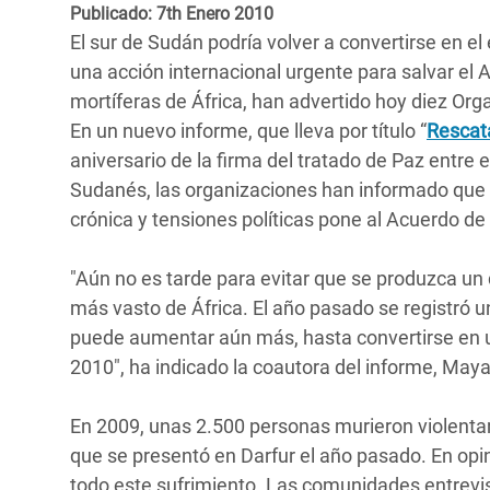
y Recursos Naturales
ayuda
Publicado: 7th Enero 2010
#ActuaPorElClima
Crisis
El sur de Sudán podría volver a convertirse en 
Conflictos y Desastres
en Áfr
a
Erradiquemos el Sufrimiento Humano que
una acción internacional urgente para salvar el 
Desigualdad Extrema y
se Oculta tras los Alimentos
Crisi
la
mortíferas de África, han advertido hoy diez O
Servicios Sociales Básicos
en Su
En un nuevo informe, que lleva por título “
Rescata
¡Basta! Acabemos con las violencias contra
navegación
aniversario de la firma del tratado de Paz entre
Inequality and Rights in a
mujeres y niñas
Crisi
Sudanés, las organizaciones han informado que 
Digital Age
en Ba
crónica y tensiones políticas pone al Acuerdo de
Gender, Rights, and Justice
Crisis
"Aún no es tarde para evitar que se produzca un 
Crisi
más vasto de África. El año pasado se registró u
puede aumentar aún más, hasta convertirse en 
2010", ha indicado la coautora del informe, Maya
En 2009, unas 2.500 personas murieron violenta
que se presentó en Darfur el año pasado. En opin
todo este sufrimiento. Las comunidades entrevis