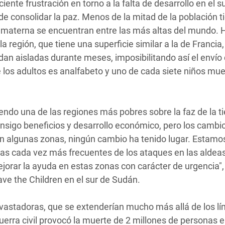
ente frustración en torno a la falta de desarrollo en el s
e consolidar la paz. Menos de la mitad de la población t
d materna se encuentran entre las más altas del mundo. 
región, que tiene una superficie similar a la de Francia,
an aisladas durante meses, imposibilitando así el envío
os adultos es analfabeto y uno de cada siete niños mue
endo una de las regiones más pobres sobre la faz de la ti
onsigo beneficios y desarrollo económico, pero los cambi
n algunas zonas, ningún cambio ha tenido lugar. Estam
mas cada vez más frecuentes de los ataques en las aldea
jorar la ayuda en estas zonas con carácter de urgencia",
ve the Children en el sur de Sudán.
evastadoras, que se extenderían mucho más allá de los lí
erra civil provocó la muerte de 2 millones de personas e