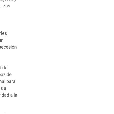
uerzas
rles
un
 secesión
d de
paz de
nal para
as a
idad a la