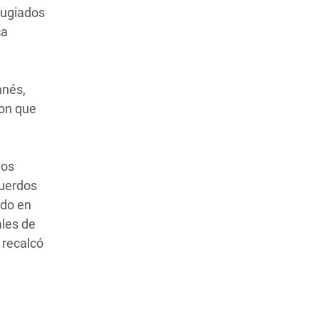
fugiados
ca
anés,
ron que
los
cuerdos
ido en
ales de
 recalcó