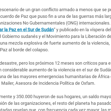
 Climática y Alimentaria
el escenario de un gran conflicto armado a menos que se 
ica Oriental
Acuerdo de Paz que puso fin a una de las guerras más lar
s de Personas Refugiadas
rganizaciones No Gubernamentales (ONG) internacionales
dán del Sur
r la Paz en el Sur de Sudán
” y publicado en la víspera de
 el Gobierno sudanés y el Movimiento para la Liberación d
s de Refugiados Rohinyá
una mezcla explosiva de fuerte aumento de la violencia,
ngladesh
 Paz al borde del colapso.
 en Siria
desastre, pero los próximos 12 meses son críticos para e
s en Yemen
n considerable aumento de la violencia en el sur de Sudá
una de las mayores emergencias humanitarias de África
 Mailer, Asesora de Incidencia Política de Oxfam.
mente y 350.000 huyeron de sus hogares, un saldo mayo
ión de las organizaciones, el resto del planeta ha pasado
tadas revelan que, con frecuencia cada vez mayor, las m