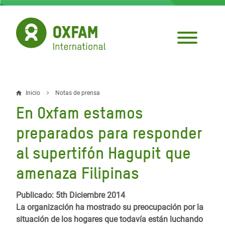
Pasar
al
contenido
principal
Inicio
Notas de prensa
Sobrescribir
En Oxfam estamos
enlaces
preparados para responder
de
al supertifón Hagupit que
ayuda
amenaza Filipinas
a
la
Publicado: 5th Diciembre 2014
navegación
La organización ha mostrado su preocupación por la
situación de los hogares que todavía están luchando