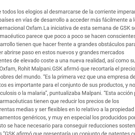
 Climática y Alimentaria
todos los elogios al desmarcarse de la corriente impera
ica Oriental
aíses en vías de desarrollo a acceder más fácilmente a 
s de Personas Refugiadas
ernacional Oxfam.La iniciativa de esta semana de GSK só
dán del Sur
rmacéutico parece que poco a poco se hacen consciente
arrollo tienen que hacer frente a grandes obstáculos par
s de Refugiados Rohinyá
der abrirse paso en estos nuevos y grandes mercados
ngladesh
entes de elevado coste a una nueva realidad, así como s
 Oxfam, Rohit Malpani.GSK afirmó que recortaría el preci
 en Siria
obres del mundo. “Es la primera vez que una empresa de
s en Yemen
s es importante para el conjunto de sus productos, y no
rculosis o la malaria”, puntualizaba Malpani. “Esta acción 
armacéuticas tienen que reducir los precios de los
tas medias y ser flexibles en lo relativo a la propiedad
camentos genéricos, y muy en especial los producidos po
sto se hace necesario para conseguir reducciones sosten
s.”GSK afirmó que presentaría un conjunto de patentes c