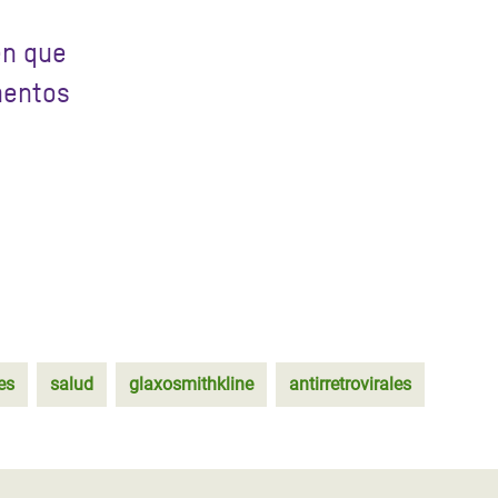
en que
mentos
es
salud
glaxosmithkline
antirretrovirales