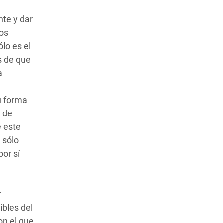
nte y dar
los
lo es el
s de que
a
u forma
o de
 este
 sólo
por sí
r
ibles del
on el que