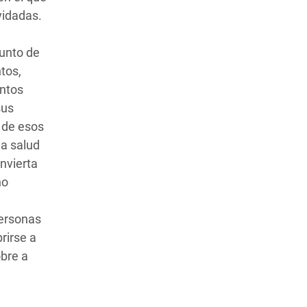
vidadas.
junto de
tos,
entos
sus
a de esos
la salud
nvierta
no
personas
rirse a
bre a