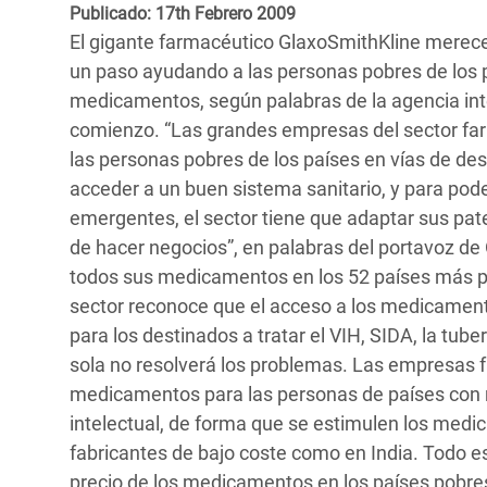
y Recursos Naturales
ayuda
Publicado: 17th Febrero 2009
#ActuaPorElClima
Crisis
El gigante farmacéutico GlaxoSmithKline merece 
Conflictos y Desastres
en Áfr
a
Erradiquemos el Sufrimiento Humano que
un paso ayudando a las personas pobres de los p
Desigualdad Extrema y
se Oculta tras los Alimentos
Crisi
la
medicamentos, según palabras de la agencia int
Servicios Sociales Básicos
en Su
comienzo. “Las grandes empresas del sector fa
¡Basta! Acabemos con las violencias contra
navegación
las personas pobres de los países en vías de des
Inequality and Rights in a
mujeres y niñas
Crisi
acceder a un buen sistema sanitario, y para po
Digital Age
en Ba
emergentes, el sector tiene que adaptar sus pat
de hacer negocios”, en palabras del portavoz de
Gender, Rights, and Justice
Crisis
todos sus medicamentos en los 52 países más p
Crisi
sector reconoce que el acceso a los medicamento
para los destinados a tratar el VIH, SIDA, la tube
sola no resolverá los problemas. Las empresas f
medicamentos para las personas de países con ren
intelectual, de forma que se estimulen los medi
fabricantes de bajo coste como en India. Todo e
precio de los medicamentos en los países pobre