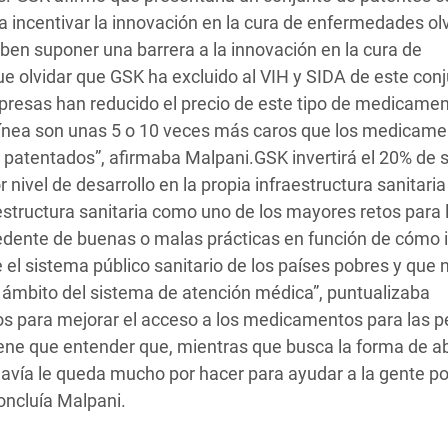
 incentivar la innovación en la cura de enfermedades ol
ben suponer una barrera a la innovación en la cura de
 olvidar que GSK ha excluido al VIH y SIDA de este con
resas han reducido el precio de este tipo de medicamen
 línea son unas 5 o 10 veces más caros que los medicam
 patentados”, afirmaba Malpani.GSK invertirá el 20% de 
nivel de desarrollo en la propia infraestructura sanitari
 estructura sanitaria como uno de los mayores retos para 
edente de buenas o malas prácticas en función de cómo i
el sistema público sanitario de los países pobres y que 
el ámbito del sistema de atención médica”, puntualizaba
os para mejorar el acceso a los medicamentos para las 
iene que entender que, mientras que busca la forma de ab
vía le queda mucho por hacer para ayudar a la gente po
oncluía Malpani.