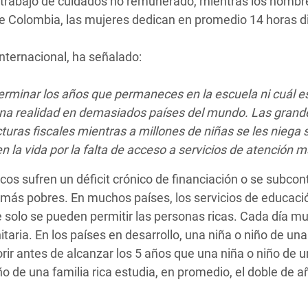
 trabajo de cuidados no remunerado, mientras los hombr
e Colombia, las mujeres dedican en promedio 14 horas di
nternacional, ha señalado:
erminar los años que permaneces en la escuela ni cuál es
na realidad en demasiados países del mundo. Las grand
turas fiscales mientras a millones de niñas se les niega 
la vida por la falta de acceso a servicios de atención m
cos sufren un déficit crónico de financiación o se subcon
más pobres. En muchos países, los servicios de educaci
e solo se pueden permitir las personas ricas. Cada día m
aria. En los países en desarrollo, una niña o niño de una
ir antes de alcanzar los 5 años que una niña o niño de 
ño de una familia rica estudia, en promedio, el doble de 