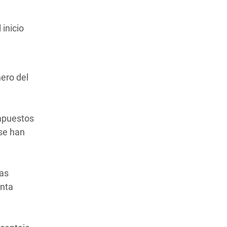
inicio
ero del
impuestos
 se han
las
enta