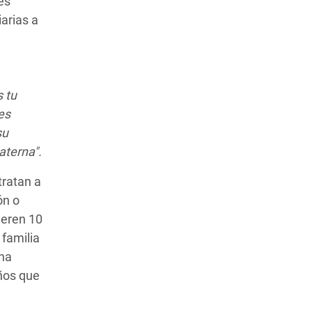
es
arias a
 tu
es
su
aterna".
tratan a
ón o
ueren 10
 familia
una
años que