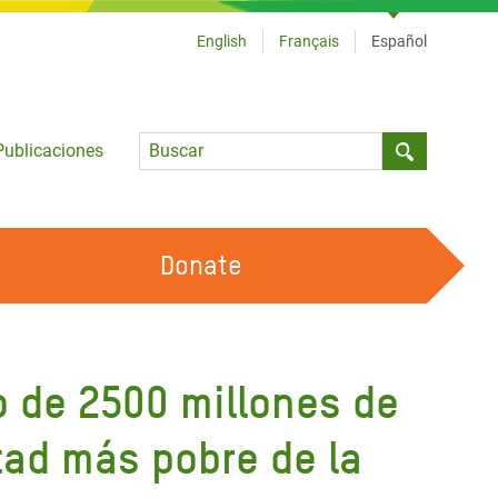
English
Français
Español
Language
Publicaciones
Submit sea
Donate
TRABAJA CON OXFAM
OUR FEMINIST PRINCIPLES
mo de 2500 millones de
HAZ VOLUNTARIADO
tad más pobre de la