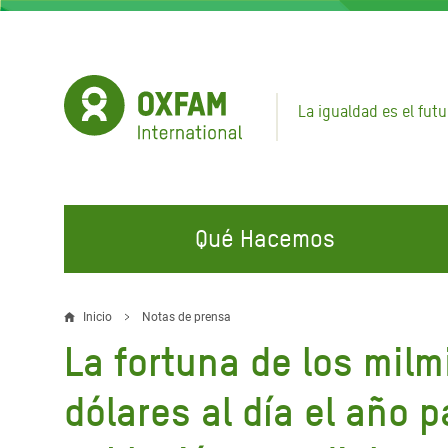
Pasar
al
contenido
principal
La igualdad es el futu
Qué Hacemos
EN QUÉ TRABAJAMOS
ÚNETE A NUESTRAS CAMPAÑAS
EMER
Inicio
Notas de prensa
Sobrescribir
La fortuna de los milm
Agua y Servicios de
Climate Justice
Gaza C
enlaces
Saneamiento
Hands Off Our Spaces
Llamam
dólares al día el año 
de
Alimentación, Crisis Climática,
Líban
Únete a Nuestra Comunidad para