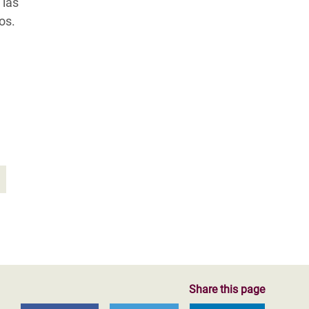
 las
vos.
Share this page