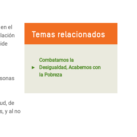
en el
Temas relacionados
blación
cide
Combatamos la
Desigualdad, Acabemos con
la Pobreza
rsonas
ud, de
, y al no