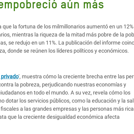
 empobreció aún más
 Climática y Alimentaria
ica Oriental
s de Personas Refugiadas
que la fortuna de los milmillonarios aumentó en un 12% 
dán del Sur
arios, mientras la riqueza de la mitad más pobre de la po
as, se redujo en un 11%. La publicación del informe coin
s de Refugiados Rohinyá
iza, donde se reúnen los líderes políticos y económicos.
ngladesh
 en Siria
 privado
', muestra cómo la creciente brecha entre las pe
s en Yemen
 contra la pobreza, perjudicando nuestras economías y
ciudadanos en todo el mundo. A su vez, revela cómo los
 dotar los servicios públicos, como la educación y la sal
 fiscales a las grandes empresas y las personas más ricas
stata que la creciente desigualdad económica afecta