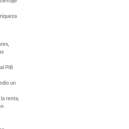
rcentaje
 riqueza
ares,
us
al PIB
edio un
la renta,
en