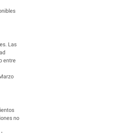
onibles
es. Las
dad
o entre
 Marzo
ientos
ciones no