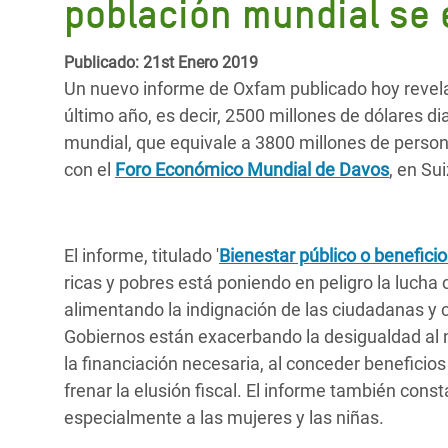
población mundial se
y Recursos Naturales
ayuda
#ActuaPorElClima
Crisis
Conflictos y Desastres
en Áfr
a
Erradiquemos el Sufrimiento Humano que
Publicado: 21st Enero 2019
Desigualdad Extrema y
se Oculta tras los Alimentos
Crisi
Un nuevo informe de Oxfam publicado hoy revela 
la
Servicios Sociales Básicos
en Su
último año, es decir, 2500 millones de dólares di
¡Basta! Acabemos con las violencias contra
navegación
mundial, que equivale a 3800 millones de person
Inequality and Rights in a
mujeres y niñas
Crisi
con el
Foro Económico Mundial de Davos
, en Su
Digital Age
en Ba
Gender, Rights, and Justice
Crisis
El informe, titulado '
Bienestar público o beneficio
Crisi
ricas y pobres está poniendo en peligro la lucha
alimentando la indignación de las ciudadanas y 
Gobiernos están exacerbando la desigualdad al no
la financiación necesaria, al conceder beneficios
frenar la elusión fiscal. El informe también con
especialmente a las mujeres y las niñas.