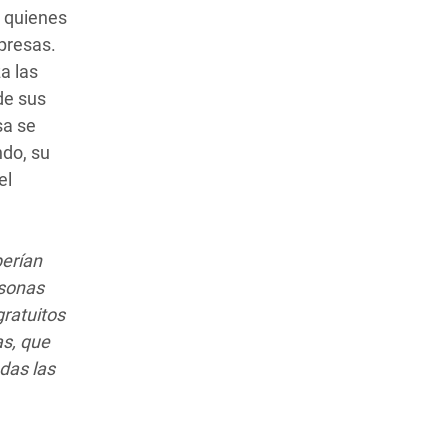
, quienes
presas.
a las
de sus
sa se
ndo, su
el
berían
rsonas
gratuitos
as, que
das las