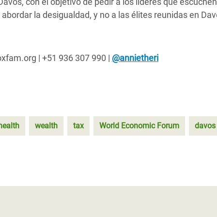
vos, con el objetivo de pedir a los líderes que escuchen
 abordar la desigualdad, y no a las élites reunidas en Da
oxfam.org | +51 936 307 990 |
@annietheri
health
wealth
tax
World Economic Forum
davos