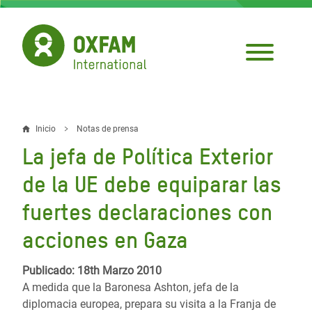
Pasar
al
contenido
principal
Inicio
Notas de prensa
Sobrescribir
La jefa de Política Exterior
enlaces
de la UE debe equiparar las
de
fuertes declaraciones con
ayuda
acciones en Gaza
a
la
Publicado: 18th Marzo 2010
navegación
A medida que la Baronesa Ashton, jefa de la
diplomacia europea, prepara su visita a la Franja de