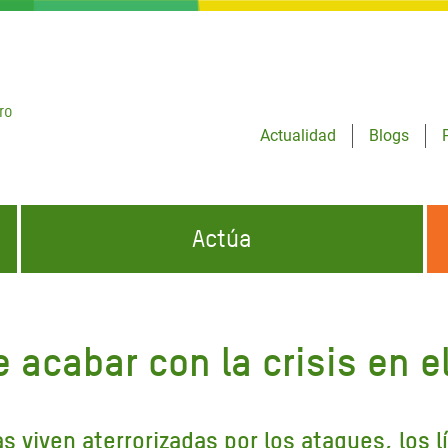
ro
Actualidad
Blogs
Actúa
GENCIAS
INFÓRMATE Y DIFUNDE NUESTROS
DÓNDE TRABAJAMOS
MENSAJES
 acabar con la crisis en e
CONÓCENOS
risis Appeal
iento por la Crisis en
o
 viven aterrorizadas por los ataques, los l