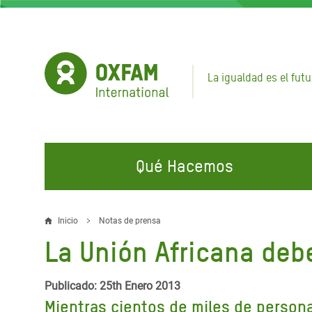
Pasar
al
contenido
principal
La igualdad es el futu
Qué Hacemos
EN QUÉ TRABAJAMOS
ÚNETE A NUESTRAS CAMPAÑAS
EMER
Inicio
Notas de prensa
Sobrescribir
La Unión Africana debe
Agua y Servicios de
Climate Justice
Gaza C
enlaces
Saneamiento
Hands Off Our Spaces
Llamam
de
Publicado: 25th Enero 2013
Alimentación, Crisis Climática,
Líban
Mientras cientos de miles de personas
Únete a Nuestra Comunidad para