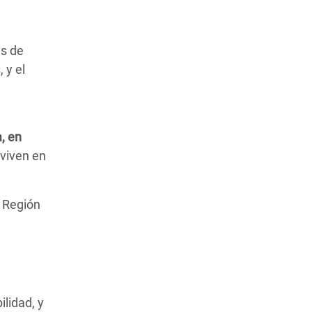
as de
 y el
, en
 viven en
a Región
lidad, y