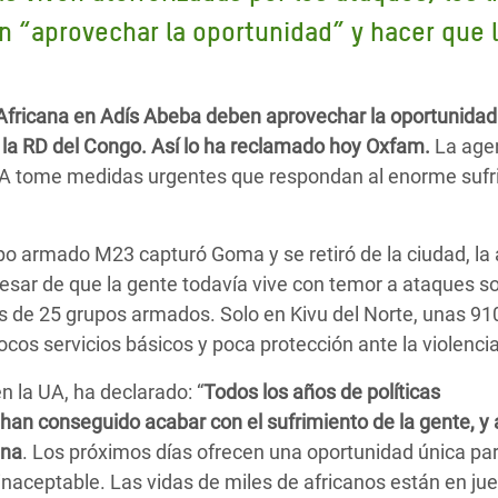
 Climática y Alimentaria
n “aprovechar la oportunidad” y hacer que 
ica Oriental
s de Personas Refugiadas
 Africana en Adís Abeba deben aprovechar la oportunidad
dán del Sur
e la RD del Congo. Así lo ha reclamado hoy Oxfam.
La age
s de Refugiados Rohinyá
 UA tome medidas urgentes que respondan al enorme sufr
ngladesh
 en Siria
o armado M23 capturó Goma y se retiró de la ciudad, la
 pesar de que la gente todavía vive con temor a ataques s
s en Yemen
más de 25 grupos armados. Solo en Kivu del Norte, unas 91
os servicios básicos y poca protección ante la violencia
n la UA, ha declarado: “
Todos los años de políticas
 han conseguido acabar con el sufrimiento de la gente, y
ana
. Los próximos días ofrecen una oportunidad única pa
 inaceptable. Las vidas de miles de africanos están en jue