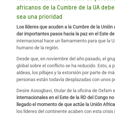
y Recursos Naturales
ayuda
#ActuaPorElClima
Crisis
africanos de la Cumbre de la UA debe
Conflictos y Desastres
en Áfr
a
sea una prioridad
Erradiquemos el Sufrimiento Humano que
Desigualdad Extrema y
se Oculta tras los Alimentos
Crisi
la
Los líderes que acuden a la Cumbre de la Unión
Servicios Sociales Básicos
en Su
¡Basta! Acabemos con las violencias contra
navegación
dar importantes pasos hacia la paz en el Este d
Inequality and Rights in a
mujeres y niñas
Crisi
internacional hace un llamamiento para que la
Digital Age
en Ba
humano de la región.
Gender, Rights, and Justice
Crisis
Desde que, en noviembre del año pasado, el grup
global sobre el conflicto se ha reducido. Esto, a
Crisi
aldeas, los pillajes y la extorsión por parte de 
personas están todavía desplazadas con unos poc
Desire Assogbavi, titular de la oficina de Oxfam e
internacionales en el Este de la RD del Congo no
llegado el momento de que actúe la Unión Afric
los líderes del continente acaben con esta crisis