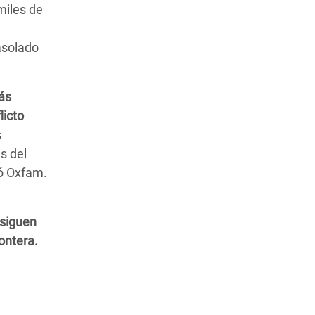
miles de
asolado
más
licto
s
s del
ró Oxfam.
 siguen
ontera.