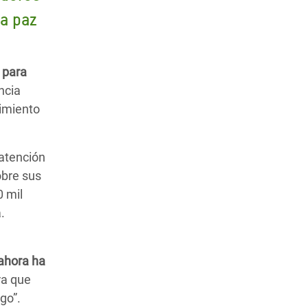
la paz
 para
ncia
imiento
 atención
obre sus
0 mil
.
 ahora ha
ra que
go”.