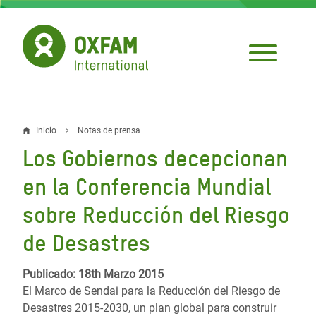
Pasar
al
contenido
principal
Inicio
Notas de prensa
Sobrescribir
Los Gobiernos decepcionan
enlaces
en la Conferencia Mundial
de
sobre Reducción del Riesgo
ayuda
de Desastres
a
la
Publicado: 18th Marzo 2015
navegación
El Marco de Sendai para la Reducción del Riesgo de
Desastres 2015-2030, un plan global para construir