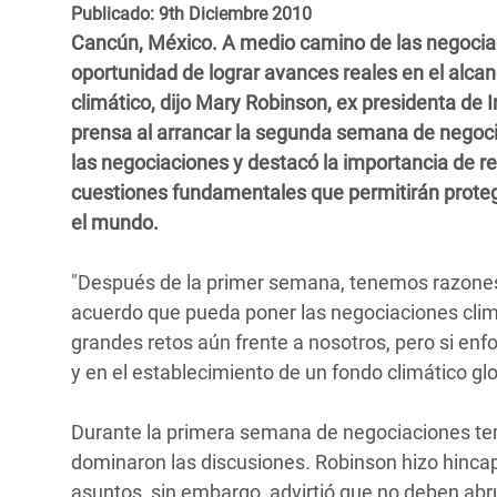
y Recursos Naturales
ayuda
Publicado: 9th Diciembre 2010
#ActuaPorElClima
Crisis
Cancún, México. A medio camino de las negociac
Conflictos y Desastres
en Áfr
a
Erradiquemos el Sufrimiento Humano que
oportunidad de lograr avances reales en el alcan
Desigualdad Extrema y
se Oculta tras los Alimentos
Crisi
la
climático, dijo Mary Robinson, ex presidenta de 
Servicios Sociales Básicos
en Su
prensa al arrancar la segunda semana de negoci
¡Basta! Acabemos con las violencias contra
navegación
las negociaciones y destacó la importancia de r
Inequality and Rights in a
mujeres y niñas
Crisi
cuestiones fundamentales que permitirán proteg
Digital Age
en Ba
el mundo.
Gender, Rights, and Justice
Crisis
"Después de la primer semana, tenemos razones
Crisi
acuerdo que pueda poner las negociaciones cli
grandes retos aún frente a nosotros, pero si enf
y en el establecimiento de un fondo climático gl
Durante la primera semana de negociaciones tem
dominaron las discusiones. Robinson hizo hincap
asuntos, sin embargo, advirtió que no deben abr