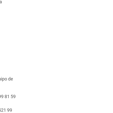
a
uipo de
99 81 59
521 99