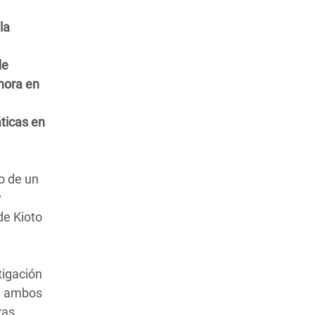
la
de
hora en
ticas en
o de un
y
de Kioto
tigación
en ambos
ras