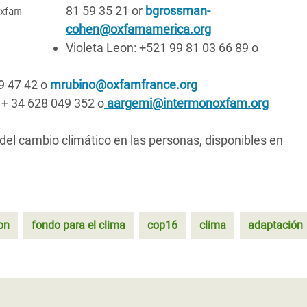
81 59 35 21 or
bgrossman-
Oxfam
cohen@oxfamamerica.org
Violeta Leon: +521 99 81 03 66 89 o
9 47 42 o
mrubino@oxfamfrance.org
 + 34 628 049 352 o
aargemi@intermonoxfam.org
del cambio climático en las personas, disponibles en
on
fondo para el clima
cop16
clima
adaptación