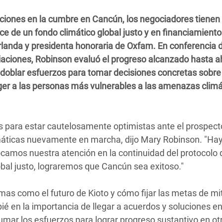
 Climática y Alimentaria
iones en la cumbre en Cancún, los negociadores tienen 
ica Oriental
ce de un fondo climático global justo y en financiamiento
s de Personas Refugiadas
Irlanda y presidenta honoraria de Oxfam. En conferencia 
dán del Sur
aciones, Robinson evaluó el progreso alcanzado hasta a
edoblar esfuerzos para tomar decisiones concretas sobre
s de Refugiados Rohinyá
er a las personas más vulnerables a las amenazas climá
ngladesh
 en Siria
 para estar cautelosamente optimistas ante el prospect
s en Yemen
máticas nuevamente en marcha, dijo Mary Robinson. "Ha
ocamos nuestra atención en la continuidad del protocolo 
obal justo, lograremos que Cancún sea exitoso."
as como el futuro de Kioto y cómo fijar las metas de mi
ié en la importancia de llegar a acuerdos y soluciones 
umar los esfuerzos para lograr progreso sustantivo en ot