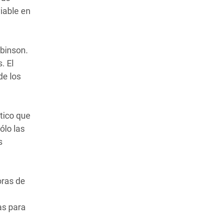
iable en
obinson.
. El
de los
ático que
ólo las
s
oras de
as para