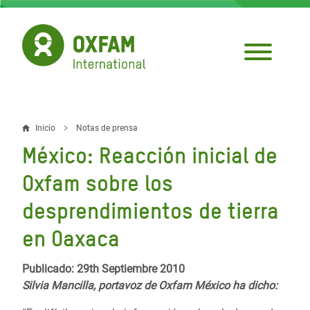
Pasar
al
contenido
principal
Inicio
Notas de prensa
Sobrescribir
México: Reacción inicial de
enlaces
Oxfam sobre los
de
desprendimientos de tierra
ayuda
en Oaxaca
a
la
Publicado: 29th Septiembre 2010
navegación
Silvia Mancilla, portavoz de Oxfam México ha dicho: