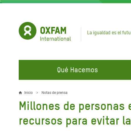
Pasar
al
contenido
principal
La igualdad es el futu
Qué Hacemos
EN QUÉ TRABAJAMOS
ÚNETE A NUESTRAS CAMPAÑAS
EMER
Inicio
Notas de prensa
Sobrescribir
Millones de personas 
Agua y Servicios de
Climate Justice
Gaza C
enlaces
Saneamiento
Hands Off Our Spaces
Llamam
recursos para evitar la
de
Alimentación, Crisis Climática,
Líban
Únete a Nuestra Comunidad para