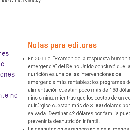
uido Chris Palusky.
Notas para editores
nes
En 2011 el “Examen de la respuesta humanit
de
emergencia” del Reino Unido concluyó que l
lones
nutrición es una de las intervenciones de
emergencia más rentables: los programas d
alimentación cuestan poco más de 158 dóla
nte no
niño o niña, mientras que los costos de un e
quirúrgico cuestan más de 3.900 dólares por
salvada. Destinar 42 dólares por familia pue
prevenir la desnutrición infantil.
La desnutrición es responsable de al menos 