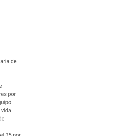
aria de
a
e
res por
quipo
 vida
de
el 35 por