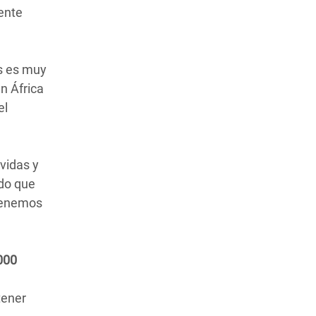
ente
es es muy
n África
el
 vidas y
ndo que
 Tenemos
.000
tener