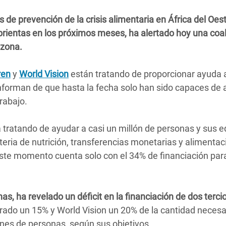
 Climática y Alimentaria
 de prevención de la crisis alimentaria en África del Oes
ica Oriental
ientas en los próximos meses, ha alertado hoy una coal
s de Personas Refugiadas
 zona.
dán del Sur
ren
y
World Vision
están tratando de proporcionar ayuda 
s de Refugiados Rohinyá
 informan de que hasta la fecha solo han sido capaces de
ngladesh
rabajo.
 en Siria
á tratando de ayudar a casi un millón de personas y sus 
s en Yemen
ia de nutrición, transferencias monetarias y alimentaci
ste momento cuenta solo con el 34% de financiación para
as, ha revelado un déficit en la financiación de dos terci
rado un 15% y World Vision un 20% de la cantidad necesa
lones de personas, según sus objetivos.