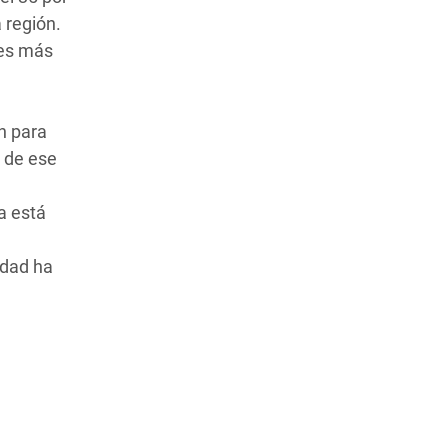
 región.
ces más
n para
o de ese
a está
idad ha