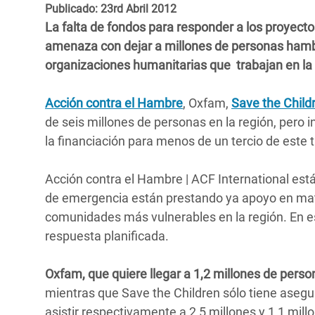
y Recursos Naturales
ayuda
Publicado: 23rd Abril 2012
#ActuaPorElClima
Crisis
La falta de fondos para responder a los proyectos
Conflictos y Desastres
en Áfr
a
Erradiquemos el Sufrimiento Humano que
amenaza con dejar a millones de personas hambr
Desigualdad Extrema y
se Oculta tras los Alimentos
Crisi
la
organizaciones humanitarias que trabajan en la
Servicios Sociales Básicos
en Su
¡Basta! Acabemos con las violencias contra
navegación
Acción contra el Hambre
, Oxfam,
Save the Child
Inequality and Rights in a
mujeres y niñas
Crisi
de seis millones de personas en la región, pero
Digital Age
en Ba
la financiación para menos de un tercio de este t
Gender, Rights, and Justice
Crisis
Acción contra el Hambre | ACF International est
Crisi
de emergencia están prestando ya apoyo en mater
comunidades más vulnerables en la región. En e
respuesta planificada.
Oxfam, que quiere llegar a 1,2 millones de person
mientras que Save the Children sólo tiene asegu
asistir respectivamente a 2,5 millones y 1,1 mil