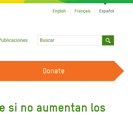
English
Français
Español
Language
Publicaciones
Submit sea
Donate
TRABAJA CON OXFAM
OUR FEMINIST PRINCIPLES
e si no aumentan los
HAZ VOLUNTARIADO