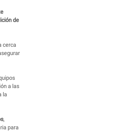
te
ición de
a cerca
 asegurar
equipos
ón a las
 la
os
,
ria para