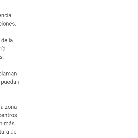
encia
ciones.
 de la
ría
s.
eclaman
s puedan
la zona
centros
em más
tura de