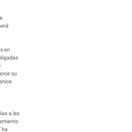
e
será
as en
bligadas
e
ance su
anice
ias a las
tamiento
” ha