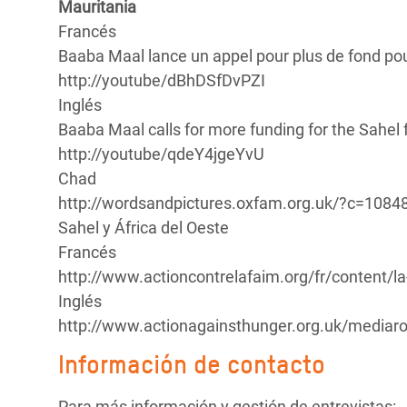
Mauritania
Francés
Baaba Maal lance un appel pour plus de fond pou
http://youtube/dBhDSfDvPZI
Inglés
Baaba Maal calls for more funding for the Sahel f
http://youtube/qdeY4jgeYvU
Chad
http://wordsandpictures.oxfam.org.uk/?c=108
Sahel y África del Oeste
Francés
http://www.actioncontrelafaim.org/fr/content/la
Inglés
http://www.actionagainsthunger.org.uk/mediaroo
Información de contacto
Para más información y gestión de entrevistas: