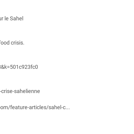
r le Sahel
ood crisis.
48&k=501c923fc0
-crise-sahelienne
m/feature-articles/sahel-c...