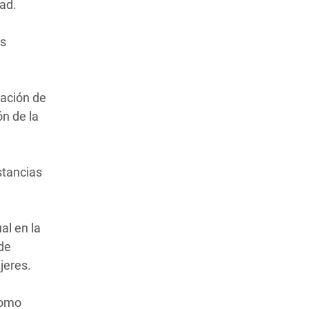
ad.
es
tación de
n de la
stancias
al en la
 de
jeres.
como