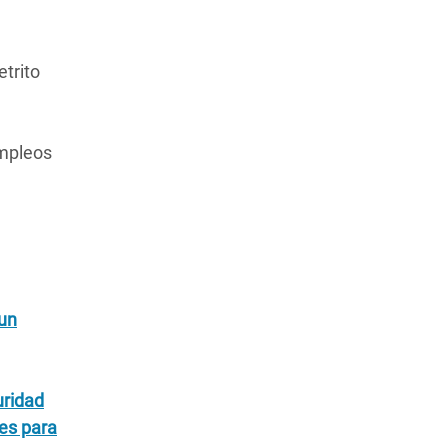
etrito
empleos
 un
uridad
es para