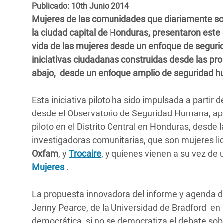
y Recursos Naturales
ayuda
Publicado: 10th Junio 2014
#ActuaPorElClima
Crisis
Mujeres de las comunidades que diariamente son 
Conflictos y Desastres
en Áfr
a
Erradiquemos el Sufrimiento Humano que
la ciudad capital de Honduras, presentaron este d
Desigualdad Extrema y
se Oculta tras los Alimentos
Crisi
la
vida de las mujeres desde un enfoque de segurida
Servicios Sociales Básicos
en Su
iniciativas ciudadanas construidas desde las p
¡Basta! Acabemos con las violencias contra
navegación
abajo, desde un enfoque amplio de seguridad 
Inequality and Rights in a
mujeres y niñas
Crisi
Digital Age
en Ba
Esta iniciativa piloto ha sido impulsada a partir 
desde el Observatorio de Seguridad Humana, apre
Gender, Rights, and Justice
Crisis
piloto en el Distrito Central en Honduras, desd
Crisi
investigadoras comunitarias, que son mujeres l
Oxfam
, y
Trocaire
, y quienes vienen a su vez d
Mujeres
.
La propuesta innovadora del informe y agenda de
Jenny Pearce, de la Universidad de Bradford en 
democrática, si no se democratiza el debate so