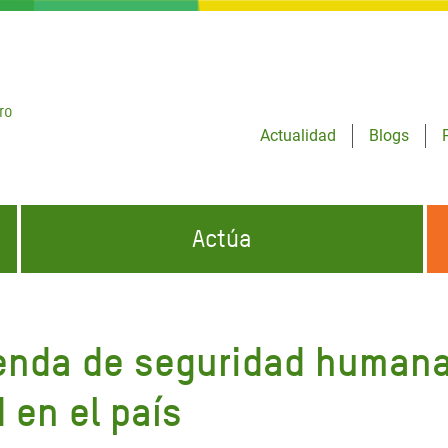
ro
Actualidad
Blogs
Actúa
GENCIAS
INFÓRMATE Y DIFUNDE NUESTROS
DÓNDE TRABAJAMOS
MENSAJES
enda de seguridad humana 
CONÓCENOS
risis Appeal
iento por la Crisis en
 en el país
o