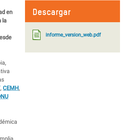
Descargar
ad en
 la
informe_version_web.pdf
desde
ia,
tiva
as
T
,
CEMH
,
ONU
adémica
amplia