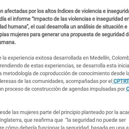
 Climática y Alimentaria
afectadas por los altos índices de violencia e insegurid
ica Oriental
ía el informe “Impacto de las violencias e inseguridad en
s de Personas Refugiadas
d humana”, el cual desarrolla un análisis de situación e
dán del Sur
ropias mujeres para generar una propuesta de seguridad 
humana.
s de Refugiados Rohinyá
ngladesh
de la experiencia exitosa desarrollada en Medellín, Colomb
ndiendo de estas experiencias, se desarrolla esta inicia
 en Siria
e la metodología de coproducción de conocimiento desde l
s en Yemen
ideresas de las comunidades, acompañadas por el
CPTR
e un proceso de construcción de agendas impulsadas por
sde las mujeres parte del principio planteado por la ac
Inglaterra, que reafirma que “la seguridad no puede ser
bre cómo debería funcionar la seguridad, basada en una 