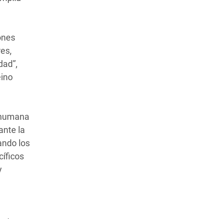
ones
es,
dad”,
eino
d humana
ante la
ando los
cíficos
y