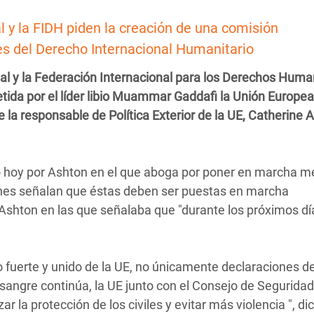
 Climática y Alimentaria
l y la FIDH piden la creación de una comisión
ica Oriental
nes del Derecho Internacional Humanitario
s de Personas Refugiadas
al y la Federación Internacional para los Derechos Hum
dán del Sur
etida por el líder libio Muammar Gaddafi la Unión Europe
s de Refugiados Rohinyá
e la responsable de Política Exterior de la UE, Catherine 
ngladesh
 en Siria
o hoy por Ashton en el que aboga por poner en marcha m
s en Yemen
ciones señalan que éstas deben ser puestas en marcha
Ashton en las que señalaba que "durante los próximos dí
go fuerte y unido de la UE, no únicamente declaraciones d
ngre continúa, la UE junto con el Consejo de Seguridad
a protección de los civiles y evitar más violencia ", dic