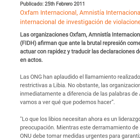
y Recursos Naturales
ayuda
Publicado: 25th Febrero 2011
#ActuaPorElClima
Crisis
Oxfam Internacional, Amnistía Internaciona
Conflictos y Desastres
en Áfr
a
Erradiquemos el Sufrimiento Humano que
internacional de investigación de violacio
Desigualdad Extrema y
se Oculta tras los Alimentos
Crisi
la
Las organizaciones Oxfam, Amnistía Internacion
Servicios Sociales Básicos
en Su
¡Basta! Acabemos con las violencias contra
navegación
(FIDH) afirman que ante la brutal represión com
Inequality and Rights in a
mujeres y niñas
Crisi
actuar con rapidez y traducir las declaraciones d
Digital Age
en Ba
en actos.
Gender, Rights, and Justice
Crisis
Las ONG han aplaudido el llamamiento realizad
Crisi
restrictivas a Libia. No obstante, las organiza
inmediatamente a diferencia de las palabras de 
vamos a ver qué que podemos hacer”.
"Lo que los libios necesitan ahora es un lideraz
preocupación. Mientras este derramamiento de sa
ONU debe tomar medidas urgentes para garantizar l