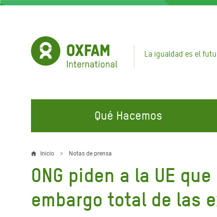
Pasar
al
contenido
principal
La igualdad es el futu
Qué Hacemos
EN QUÉ TRABAJAMOS
ÚNETE A NUESTRAS CAMPAÑAS
EMER
Inicio
Notas de prensa
Sobrescribir
ONG piden a la UE que
Agua y Servicios de
Climate Justice
Gaza C
enlaces
Saneamiento
Hands Off Our Spaces
Llamam
embargo total de las 
de
Alimentación, Crisis Climática,
Líban
Únete a Nuestra Comunidad para