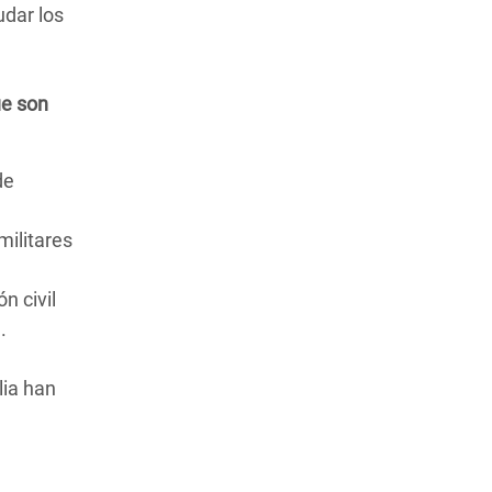
udar los
ue son
de
militares
n civil
.
lia han