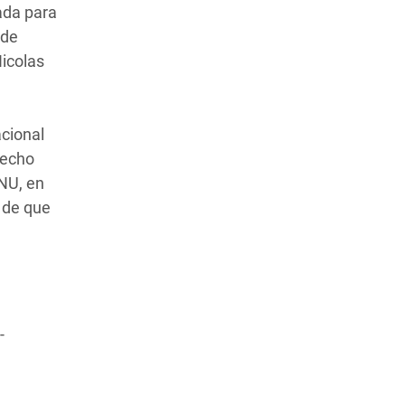
ada para
 de
Nicolas
acional
recho
ONU, en
n de que
-