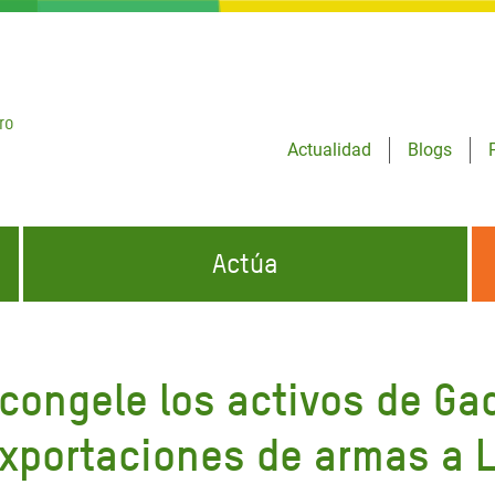
ro
Actualidad
Blogs
Actúa
GENCIAS
INFÓRMATE Y DIFUNDE NUESTROS
DÓNDE TRABAJAMOS
MENSAJES
 congele los activos de Ga
CONÓCENOS
risis Appeal
iento por la Crisis en
exportaciones de armas a L
o