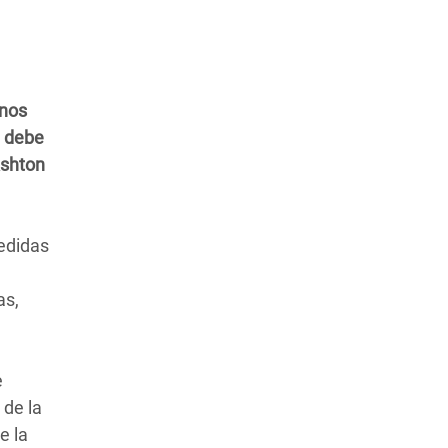
anos
a debe
Ashton
edidas
as,
e
 de la
e la