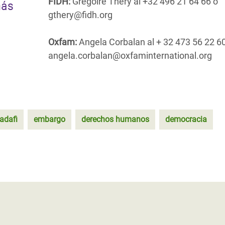
FIDH:
Grégoire Théry al +32 496 21 64 66 ó
más
gthery@fidh.org
Oxfam:
Angela Corbalan al + 32 473 56 22 6
angela.corbalan@oxfaminternational.org
adafi
embargo
derechos humanos
democracia