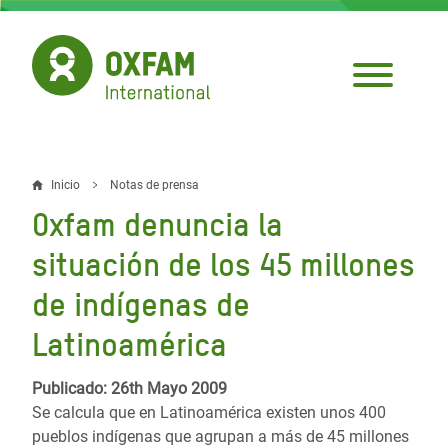
Pasar
al
contenido
principal
Inicio
Notas de prensa
Sobrescribir
Oxfam denuncia la
enlaces
situación de los 45 millones
de
de indígenas de
ayuda
Latinoamérica
a
la
Publicado: 26th Mayo 2009
navegación
Se calcula que en Latinoamérica existen unos 400
pueblos indígenas que agrupan a más de 45 millones