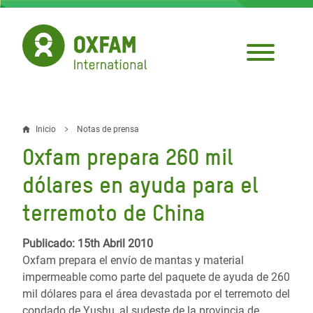
Pasar
al
contenido
principal
Inicio
Notas de prensa
Sobrescribir
Oxfam prepara 260 mil
enlaces
dólares en ayuda para el
de
terremoto de China
ayuda
a
Publicado: 15th Abril 2010
Oxfam prepara el envío de mantas y material
la
impermeable como parte del paquete de ayuda de 260
navegación
mil dólares para el área devastada por el terremoto del
condado de Yushu, al sudeste de la provincia de