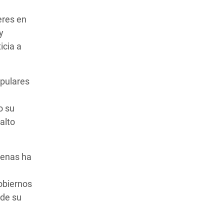
eres en
y
icia a
opulares
o su
alto
genas ha
obiernos
 de su