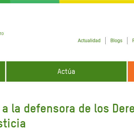
ro
Actualidad
Blogs
Actúa
GENCIAS
INFÓRMATE Y DIFUNDE NUESTROS
DÓNDE TRABAJAMOS
MENSAJES
 a la defensora de los De
CONÓCENOS
risis Appeal
iento por la Crisis en
ticia
o