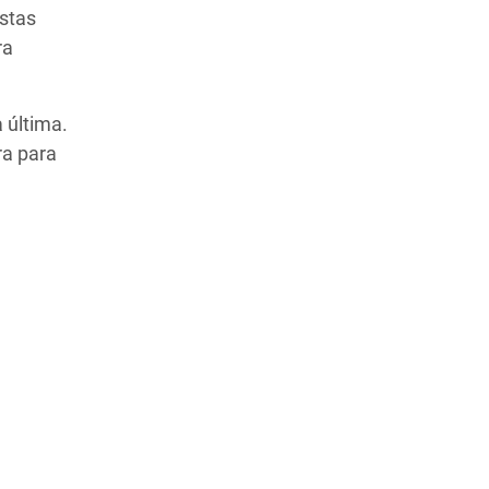
istas
ra
 última.
ra para