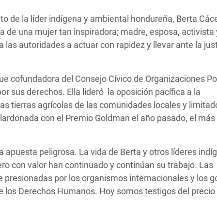
 Climática y Alimentaria
o de la líder indígena y ambiental hondureña, Berta Các
ica Oriental
de una mujer tan inspiradora; madre, esposa, activista 
s de Personas Refugiadas
s autoridades a actuar con rapidez y llevar ante la just
dán del Sur
s de Refugiados Rohinyá
ue cofundadora del Consejo Cívico de Organizaciones P
ngladesh
 sus derechos. Ella lideró la oposición pacífica a la
as tierras agrícolas de las comunidades locales y limitad
 en Siria
alardonada con el Premio Goldman el año pasado, el más 
s en Yemen
 apuesta peligrosa. La vida de Berta y otros líderes indí
o con valor han continuado y continúan su trabajo. Las
presionadas por los organismos internacionales y los g
 de los Derechos Humanos. Hoy somos testigos del precio