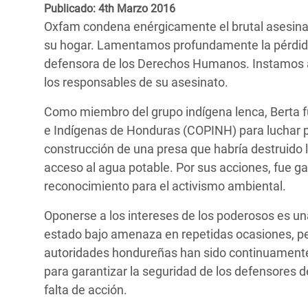
y Recursos Naturales
ayuda
Publicado: 4th Marzo 2016
#ActuaPorElClima
Crisis
Oxfam condena enérgicamente el brutal asesinat
Conflictos y Desastres
en Áfr
a
Erradiquemos el Sufrimiento Humano que
su hogar. Lamentamos profundamente la pérdida 
Desigualdad Extrema y
se Oculta tras los Alimentos
Crisi
la
defensora de los Derechos Humanos. Instamos a la
Servicios Sociales Básicos
en Su
los responsables de su asesinato.
¡Basta! Acabemos con las violencias contra
navegación
Inequality and Rights in a
mujeres y niñas
Crisi
Como miembro del grupo indígena lenca, Berta f
Digital Age
en Ba
e Indígenas de Honduras (COPINH) para luchar por
construcción de una presa que habría destruido l
Gender, Rights, and Justice
Crisis
acceso al agua potable. Por sus acciones, fue g
reconocimiento para el activismo ambiental.
Crisi
Oponerse a los intereses de los poderosos es una
estado bajo amenaza en repetidas ocasiones, per
autoridades hondureñas han sido continuamente 
para garantizar la seguridad de los defensores
falta de acción.