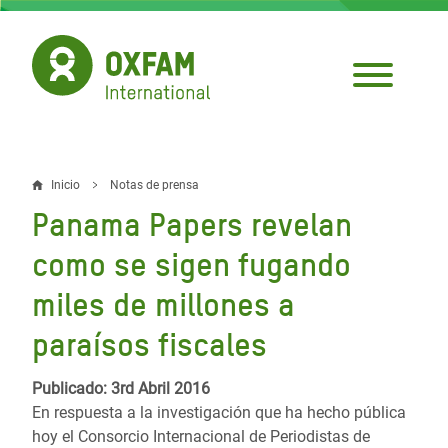
Pasar
al
contenido
principal
Inicio
Notas de prensa
Sobrescribir
Panama Papers revelan
enlaces
como se sigen fugando
de
miles de millones a
ayuda
paraísos fiscales
a
la
Publicado: 3rd Abril 2016
navegación
En respuesta a la investigación que ha hecho pública
hoy el Consorcio Internacional de Periodistas de