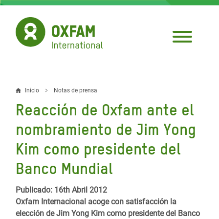
Pasar
al
contenido
principal
Inicio
Notas de prensa
Sobrescribir
Reacción de Oxfam ante el
enlaces
nombramiento de Jim Yong
de
Kim como presidente del
ayuda
Banco Mundial
a
la
Publicado: 16th Abril 2012
navegación
Oxfam Internacional acoge con satisfacción la
elección de Jim Yong Kim como presidente del Banco