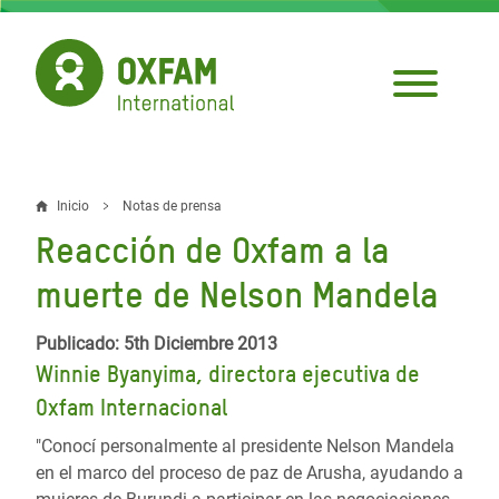
Pasar
al
contenido
principal
Inicio
Notas de prensa
Sobrescribir
Reacción de Oxfam a la
enlaces
muerte de Nelson Mandela
de
ayuda
Publicado: 5th Diciembre 2013
Winnie Byanyima, directora ejecutiva de
a
Oxfam Internacional
la
"Conocí personalmente al presidente Nelson Mandela
navegación
en el marco del proceso de paz de Arusha, ayudando a