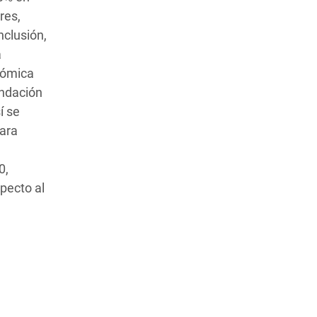
res,
nclusión,
a
nómica
endación
í se
para
0,
pecto al