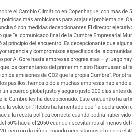
 Climática y Alimentaria
 sobre el Cambio Climático en Copenhague, con más de 5
ica Oriental
r políticas más ambiciosas para atajar el problema del 
s de Personas Refugiadas
oncluyó con medidas decepcionantes.El director ejecutiv
dán del Sur
 que “el comunicado final de la Cumbre Empresarial Mun
ó al principio del encuentro. Es decepcionante que algun
s de Refugiados Rohinyá
ayor urgencia y compromisos específicos de la comunida
ngladesh
 por Al Gore hasta empresas progresistas – y luego hay
o que los comentarios del primer ministro Rasmussen al fi
 en Siria
ción de emisiones de CO2 que la propia Cumbre”.Por otra
s en Yemen
 los pasillos, hemos oído a muchas empresas hablando e
 un acuerdo global justo y seguro justo 200 días antes de
 de la Cumbre les ha decepcionado. Este encuentro ha arti
de la solución.”Hobbs ha lamentado que “la declaración d
ia la receta política correcta cuando podría haber sido
del 50% hacia el 2050 cuando necesitamos al menos del
20, pero no da cifras, cuando necesitamos al menos el 