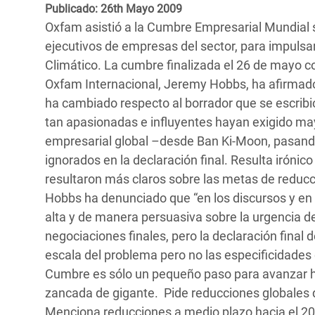
y Recursos Naturales
ayuda
Publicado: 26th Mayo 2009
#ActuaPorElClima
Crisis
Oxfam asistió a la Cumbre Empresarial Mundial
Conflictos y Desastres
en Áfr
a
Erradiquemos el Sufrimiento Humano que
ejecutivos de empresas del sector, para impulsa
Desigualdad Extrema y
se Oculta tras los Alimentos
Crisi
la
Climático. La cumbre finalizada el 26 de mayo c
Servicios Sociales Básicos
en Su
Oxfam Internacional, Jeremy Hobbs, ha afirmado
¡Basta! Acabemos con las violencias contra
navegación
ha cambiado respecto al borrador que se escribi
Inequality and Rights in a
mujeres y niñas
Crisi
tan apasionadas e influyentes hayan exigido m
Digital Age
en Ba
empresarial global –desde Ban Ki-Moon, pasando
ignorados en la declaración final. Resulta irónic
Gender, Rights, and Justice
Crisis
resultaron más claros sobre las metas de reduc
Crisi
Hobbs ha denunciado que “en los discursos y en
alta y de manera persuasiva sobre la urgencia de
negociaciones finales, pero la declaración final
escala del problema pero no las especificidades 
Cumbre es sólo un pequeño paso para avanzar hac
zancada de gigante. Pide reducciones globales 
Menciona reducciones a medio plazo hacia el 20