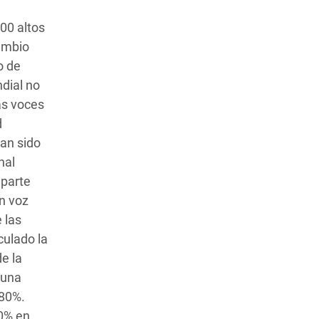
00 altos
Cambio
o de
dial no
as voces
d
an sido
nal
 parte
n voz
 las
culado la
e la
 una
 80%.
40% en