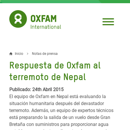
Pasar
al
contenido
principal
Inicio
Notas de prensa
Sobrescribir
Respuesta de Oxfam al
enlaces
terremoto de Nepal
de
ayuda
Publicado: 24th Abril 2015
El equipo de Oxfam en Nepal está evaluando la
a
situación humanitaria después del devastador
la
terremoto. Además, un equipo de expertos técnicos
está preparando la salida de un vuelo desde Gran
navegación
Bretaña con suministros para proporcionar agua