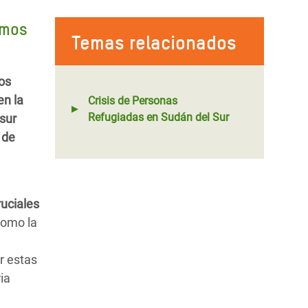
imos
Temas relacionados
os
en la
Crisis de Personas
Refugiadas en Sudán del Sur
 sur
 de
uciales
como la
r estas
ia