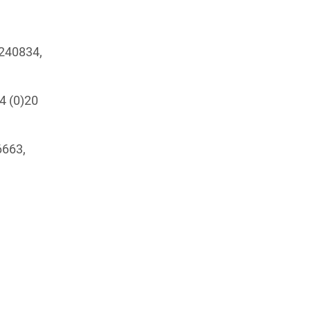
2240834,
4 (0)20
6663,