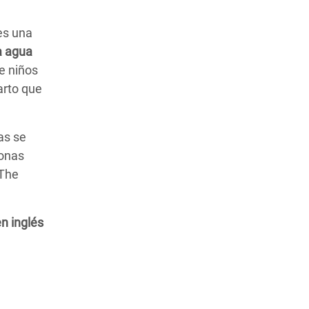
 es una
a agua
e niños
arto que
as se
sonas
 The
n inglés