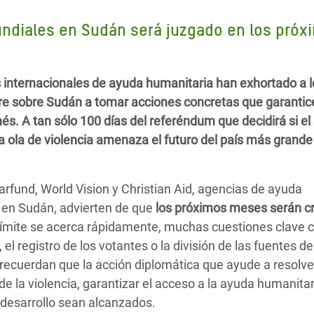
 Climática y Alimentaria
 mundiales en Sudán será juzgado en los próx
ica Oriental
s de Personas Refugiadas
dán del Sur
s internacionales de ayuda humanitaria han exhortado a l
re sobre Sudán a tomar acciones concretas que garantic
s de Refugiados Rohinyá
nés. A tan sólo 100 días del referéndum que decidirá si el
ngladesh
 ola de violencia amenaza el futuro del país más grande
 en Siria
fund, World Vision y Christian Aid, agencias de ayuda
s en Yemen
 en Sudán, advierten de que
los próximos meses serán cr
 límite se acerca rápidamente, muchas cuestiones clave 
 el registro de los votantes o la división de las fuentes de
 recuerdan que la acción diplomática que ayude a resolve
 de la violencia, garantizar el acceso a la ayuda humanitar
e desarrollo sean alcanzados.