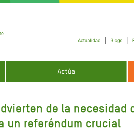
ro
Actualidad
Blogs
Actúa
GENCIAS
INFÓRMATE Y DIFUNDE NUESTROS
DÓNDE TRABAJAMOS
MENSAJES
dvierten de la necesidad 
CONÓCENOS
risis Appeal
iento por la Crisis en
ra un referéndum crucial
o