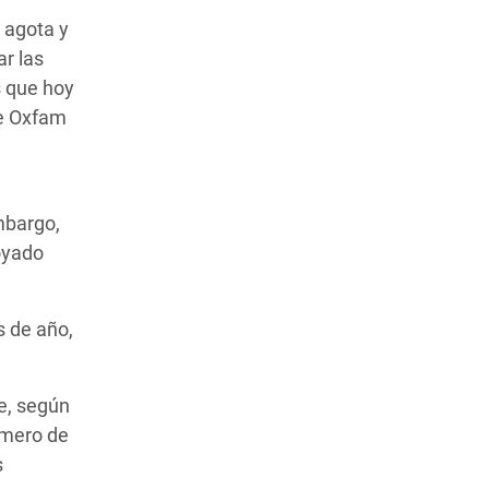
 agota y
r las
s que hoy
de Oxfam
mbargo,
oyado
s de año,
e, según
úmero de
s