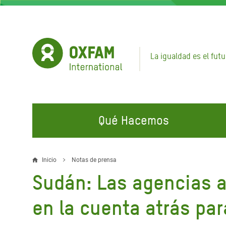
Pasar
al
contenido
principal
La igualdad es el futu
Qué Hacemos
EN QUÉ TRABAJAMOS
ÚNETE A NUESTRAS CAMPAÑAS
EMER
Inicio
Notas de prensa
Sobrescribir
Sudán: Las agencias a
Agua y Servicios de
Climate Justice
Gaza C
enlaces
Saneamiento
Hands Off Our Spaces
Llamam
en la cuenta atrás pa
de
Alimentación, Crisis Climática,
Líban
Únete a Nuestra Comunidad para