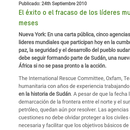
y Recursos Naturales
ayuda
Publicado: 24th Septiembre 2010
#ActuaPorElClima
Crisis
El éxito o el fracaso de los líderes
Conflictos y Desastres
en Áfr
a
Erradiquemos el Sufrimiento Humano que
meses
Desigualdad Extrema y
se Oculta tras los Alimentos
Crisi
la
Servicios Sociales Básicos
en Su
Nueva York: En una carta pública, cinco agencia
¡Basta! Acabemos con las violencias contra
navegación
lideres mundiales que participan hoy en la cumb
Inequality and Rights in a
mujeres y niñas
Crisi
paz, la seguridad y el desarrollo del pueblo suda
Digital Age
en Ba
debe seguir formando parte de Sudán, una nueva
África si no se pasa pronto a la acción.
Gender, Rights, and Justice
Crisis
The International Rescue Committee, Oxfam, Tear
Crisi
humanitaria con años de experiencia trabajando
en la historia de Sudán
. A pesar de que la fecha
demarcación de la frontera entre el norte y el sur,
petróleo, quedan aún por resolver. Las agencias
cuestiones no debe olvidar proteger a los civiles
necesaria y facilitar que los objetivos básicos d