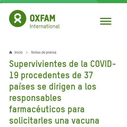
Pasar
al
contenido
principal
Inicio
Notas de prensa
Sobrescribir
Supervivientes de la COVID-
enlaces
19 procedentes de 37
de
países se dirigen a los
ayuda
responsables
a
la
farmacéuticos para
navegación
solicitarles una vacuna