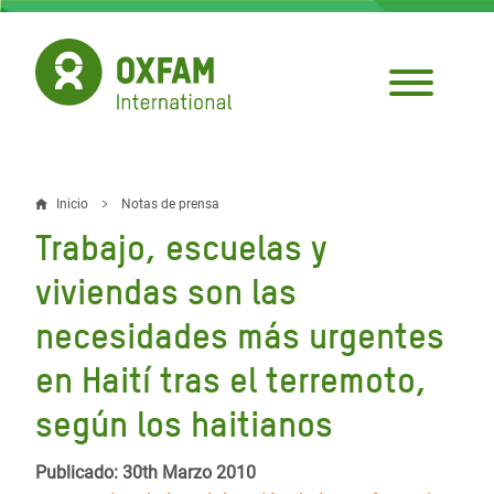
Pasar
al
contenido
principal
Inicio
Notas de prensa
Sobrescribir
Trabajo, escuelas y
enlaces
viviendas son las
de
necesidades más urgentes
ayuda
en Haití tras el terremoto,
a
la
según los haitianos
navegación
Publicado: 30th Marzo 2010