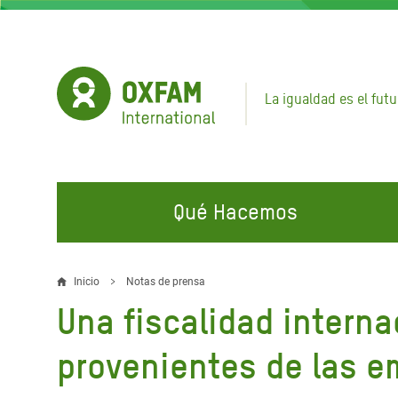
Pasar
al
contenido
principal
La igualdad es el futu
Qué Hacemos
EN QUÉ TRABAJAMOS
ÚNETE A NUESTRAS CAMPAÑAS
EMER
Inicio
Notas de prensa
Sobrescribir
Una fiscalidad interna
Agua y Servicios de
Climate Justice
Gaza C
enlaces
Saneamiento
Hands Off Our Spaces
Llamam
provenientes de las e
de
Alimentación, Crisis Climática,
Líban
Únete a Nuestra Comunidad para