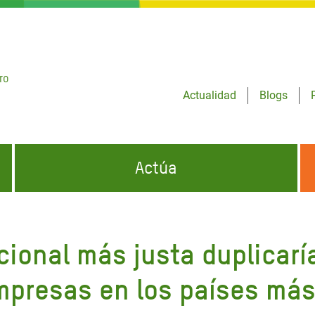
ro
Actualidad
Blogs
Actúa
GENCIAS
INFÓRMATE Y DIFUNDE NUESTROS
DÓNDE TRABAJAMOS
MENSAJES
cional más justa duplicarí
CONÓCENOS
risis Appeal
iento por la Crisis en
mpresas en los países má
o