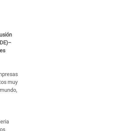
lusión
CDE)–
les
empresas
stos muy
l mundo,
eria
los