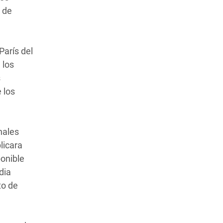
 de
París del
 los
s
 los
nales
licara
ponible
dia
to de