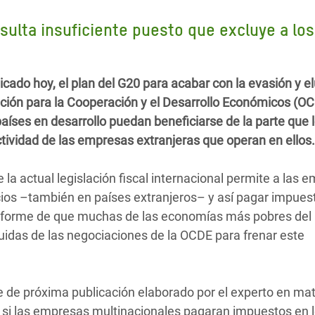
 Climática y Alimentaria
esulta insuficiente puesto que excluye a los
ica Oriental
s de Personas Refugiadas
dán del Sur
cado hoy, el plan del G20 para acabar con la evasión y e
ación para la Cooperación y el Desarrollo Económicos (O
s de Refugiados Rohinyá
aíses en desarrollo puedan beneficiarse de la parte que 
ngladesh
tividad de las empresas extranjeras que operan en ellos.
 en Siria
e la actual legislación fiscal internacional permite a las 
s en Yemen
cios –también en países extranjeros– y así pagar impue
u informe de que muchas de las economías más pobres de
uidas de las negociaciones de la OCDE para frenar este
e de próxima publicación elaborado por el experto en mat
, si las empresas multinacionales pagaran impuestos en 