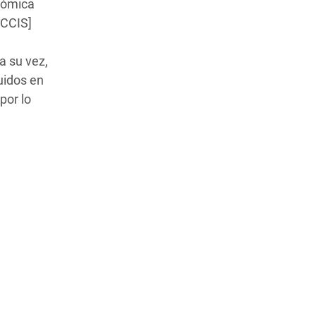
onómica
ICCIS]
 a su vez,
uidos en
por lo