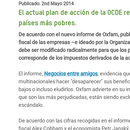
y Recursos Naturales
ayuda
Publicado: 2nd Mayo 2014
#ActuaPorElClima
Crisis
El actual plan de acción de la OCDE r
Conflictos y Desastres
en Áfr
a
Erradiquemos el Sufrimiento Humano que
países más pobres.
Desigualdad Extrema y
se Oculta tras los Alimentos
Crisi
la
Servicios Sociales Básicos
en Su
De acuerdo con el nuevo informe de Oxfam, publi
¡Basta! Acabemos con las violencias contra
navegación
fiscal de las empresas –e ideado por la Organiz
Inequality and Rights in a
mujeres y niñas
Crisi
debe ser modificado radicalmente para que los p
Digital Age
en Ba
corresponde de los impuestos derivados de la ac
Gender, Rights, and Justice
Crisis
El informe,
Negocios entre amigos
, evidencia qu
Crisi
multinacionales hacer "desaparecer" sus benefi
bajos o incluso eludirlos. Oxfam advierte en s
que son las más perjudicadas, están siendo excl
escándalo.
De acuerdo con las cifras recogidas en el inform
fiscal Alex Cobham y el economista Petr Janský