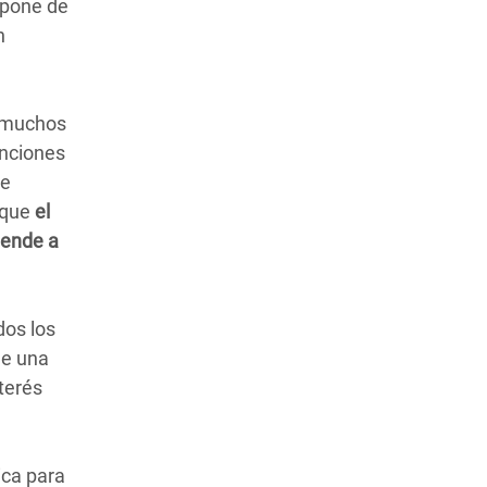
 pone de
n
, muchos
enciones
ue
 que
el
ciende a
dos los
de una
terés
ica para