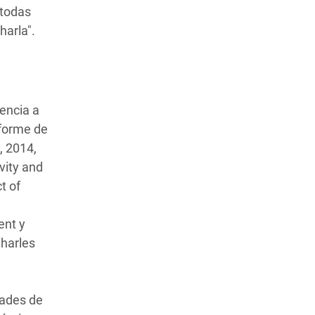
 todas
arla".
rencia a
nforme de
, 2014,
vity and
t of
ent y
Charles
dades de