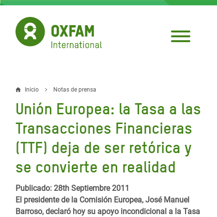
Pasar
al
contenido
principal
Inicio
Notas de prensa
Sobrescribir
Unión Europea: la Tasa a las
enlaces
Transacciones Financieras
de
(TTF) deja de ser retórica y
ayuda
se convierte en realidad
a
la
Publicado: 28th Septiembre 2011
navegación
El presidente de la Comisión Europea, José Manuel
Barroso, declaró hoy su apoyo incondicional a la Tasa