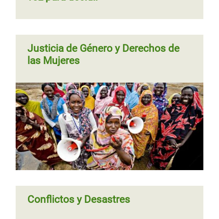
diplomáticas entre los gobiernos de
Cuba y Estados Unidos
Justicia de Género y Derechos de
Página
‹‹
Página 2
Paginación
las Mujeres
anterior
Conflictos y Desastres