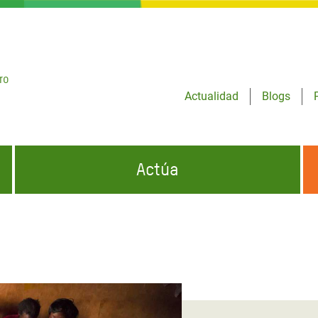
ro
Actualidad
Blogs
Actúa
GENCIAS
INFÓRMATE Y DIFUNDE NUESTROS
DÓNDE TRABAJAMOS
MENSAJES
CONÓCENOS
risis Appeal
iento por la Crisis en
o