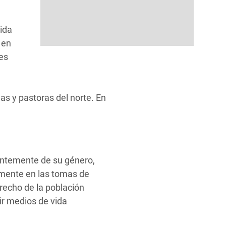
ida
 en
es
s y pastoras del norte. En
entemente de su género,
enamente en las tomas de
recho de la población
ir medios de vida