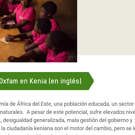
 Climática y Alimentaria
ica Oriental
s de Personas Refugiadas
dán del Sur
s de Refugiados Rohinyá
ngladesh
 en Siria
Oxfam en Kenia (en inglés)
s en Yemen
ía de África del Este, una población educada, un sector
naturales. A pesar de este potencial, sufre elevados niv
, desigualdad generalizada, mala gestión del gobierno y
y la ciudadanía keniana son el motor del cambio, pero se 