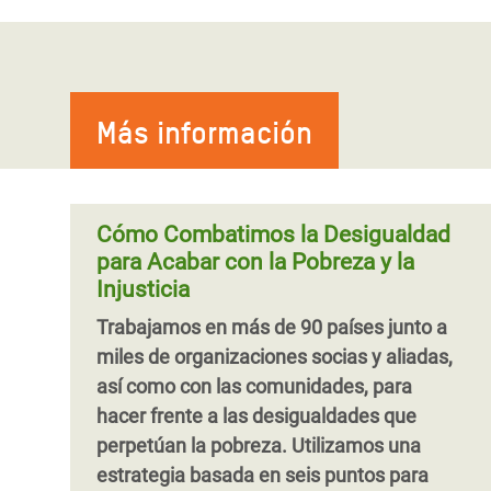
Crisis alimentaria en África oriental -
nuestra respuesta
A mediados de 2011, una terrible crisis
Más información
alimentaria azotó África oriental. En
Somalia se declaró la primera hambruna
del siglo XXI
Cómo Combatimos la Desigualdad
para Acabar con la Pobreza y la
Injusticia
Trabajamos en más de 90 países junto a
miles de organizaciones socias y aliadas,
así como con las comunidades, para
hacer frente a las desigualdades que
perpetúan la pobreza. Utilizamos una
estrategia basada en seis puntos para