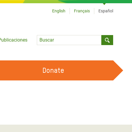
English
Français
Español
Language
Publicaciones
Submit sea
Donate
TRABAJA CON OXFAM
OUR FEMINIST PRINCIPLES
HAZ VOLUNTARIADO