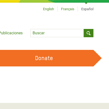
English
Français
Español
Language
Publicaciones
Submit sea
Donate
TRABAJA CON OXFAM
OUR FEMINIST PRINCIPLES
HAZ VOLUNTARIADO