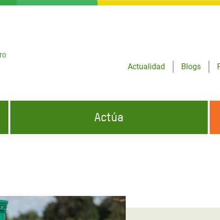
ro
Actualidad
Blogs
Actúa
GENCIAS
INFÓRMATE Y DIFUNDE NUESTROS
DÓNDE TRABAJAMOS
MENSAJES
CONÓCENOS
risis Appeal
iento por la Crisis en
o