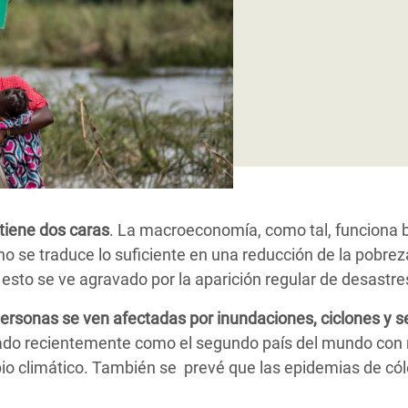
 Climática y Alimentaria
ica Oriental
s de Personas Refugiadas
dán del Sur
s de Refugiados Rohinyá
ngladesh
 en Siria
iene dos caras
. La macroeconomía, como tal, funciona b
s en Yemen
o se traduce lo suficiente en una reducción de la pobrez
sto se ve agravado por la aparición regular de desastre
rsonas se ven afectadas por inundaciones, ciclones y s
ado recientemente como el segundo país del mundo con
io climático. También se prevé que las epidemias de cól