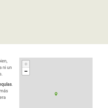
ien,
+
a ni un
−
s.
equías
.
 más
era