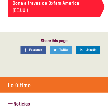
Dona a través de Oxfam América
(EE.UU.)
Share this page
Facebook
Twitter
LinkedIn
Lo último
Noticias