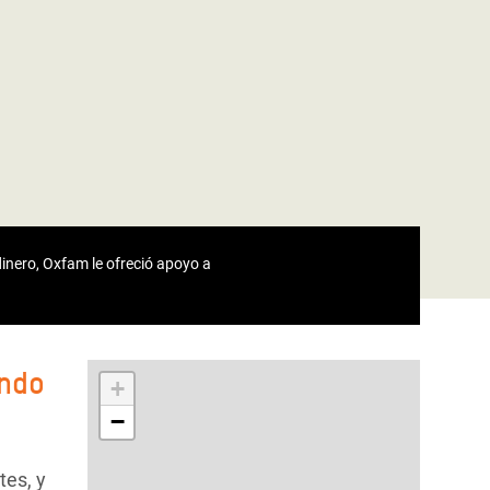
dinero, Oxfam le ofreció apoyo a
ando
+
−
tes, y