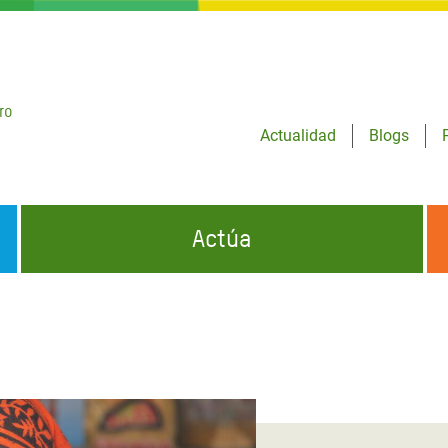
ro
Actualidad
Blogs
Actúa
GENCIAS
INFÓRMATE Y DIFUNDE NUESTROS
DÓNDE TRABAJAMOS
MENSAJES
CONÓCENOS
risis Appeal
iento por la Crisis en
o