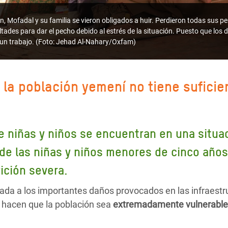
, Mofadal y su familia se vieron obligados a huir. Perdieron todas sus pe
tades para dar el pecho debido al estrés de la situación. Puesto que los
un trabajo. (Foto: Jehad Al-Nahary/Oxfam)
 la población yemení no tiene sufici
e niñas y niños se encuentran en una situa
d de las niñas y niños menores de cinco año
ición severa.
da a los importantes daños provocados en las infraestr
d hacen que la población sea
extremadamente vulnerable