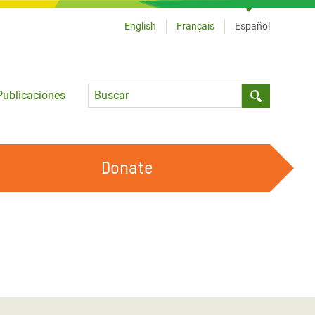
English
Français
Español
Language
Publicaciones
Submit sea
Donate
TRABAJA CON OXFAM
OUR FEMINIST PRINCIPLES
HAZ VOLUNTARIADO