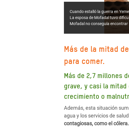
Cuando estalló la guerra en Yemen
La esposa de Mofadal tuvo dificul
Mofadal no conseguía encontrar 
Más de la mitad de
para comer.
Más de 2,7 millones d
grave, y casi la mita
crecimiento o malnutr
Además, esta situación suma
agua y los servicios de salu
contagiosas, como el cólera.