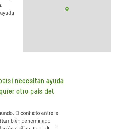
a.
 ayuda
 país) necesitan ayuda
uier otro país del
ndo. El conflicto entre la
ah (también denominado
ión civil hasta el alto el