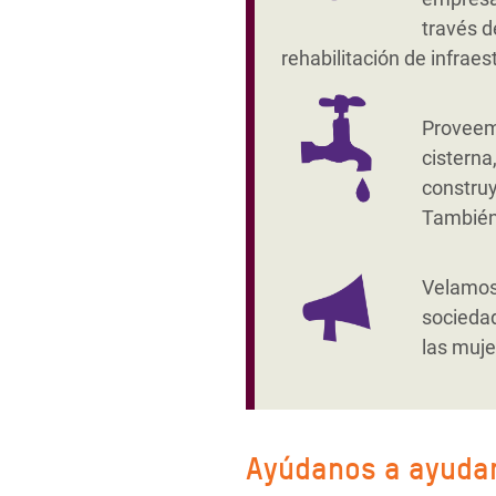
través d
rehabilitación de infraes
Provee
cisterna
construy
También 
Velamos 
sociedad
las muje
Ayúdanos a ayuda