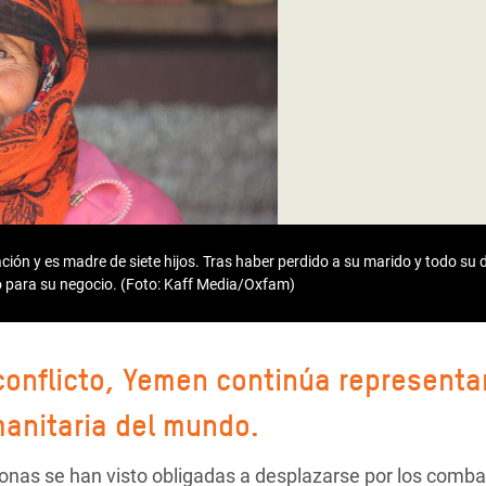
 Climática y Alimentaria
ica Oriental
s de Personas Refugiadas
dán del Sur
s de Refugiados Rohinyá
ngladesh
 en Siria
ción y es madre de siete hijos. Tras haber perdido a su marido y todo su 
o para su negocio. (Foto: Kaff Media/Oxfam)
s en Yemen
conflicto, Yemen continúa represent
manitaria del mundo.
onas se han visto obligadas a desplazarse por los comba