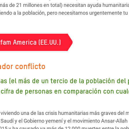
más de 21 millones en total) necesitan ayuda humanitari
endo a la población, pero necesitamos urgentemente tu
fam America (EE.UU.)
ador conflicto
as (el más de un tercio de la población del
 cifra de personas en comparación con cualq
iviendo una de las crisis humanitarias más graves del mu
ia Saudí y el Gobierno yemení y el movimiento Ansar-All
2015 y ha causado ya más de 12 000 muertes entre la poblac