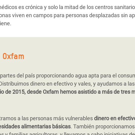
édicos es crónica y solo la mitad de los centros sanitar
sonas viven en campos para personas desplazadas sin a
iene.
e Oxfam
partes del país proporcionando agua apta para el consum
istribuimos dinero en efectivo y vales, y ayudamos a la
lio de 2015, desde Oxfam hemos asistido a más de tres m
tramos a las personas más vulnerables
dinero en efectiv
sidades alimentarias básicas
. También proporcionamos
 y familias agricultoras, y llevamos a cabo iniciativas de