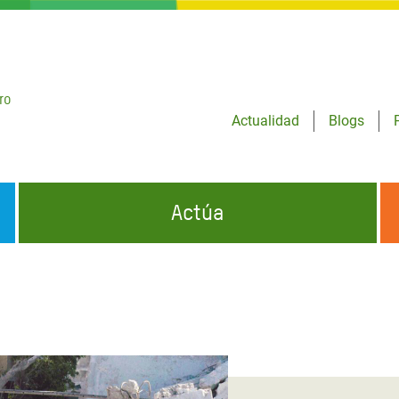
ro
Actualidad
Blogs
Actúa
GENCIAS
INFÓRMATE Y DIFUNDE NUESTROS
DÓNDE TRABAJAMOS
MENSAJES
CONÓCENOS
risis Appeal
iento por la Crisis en
o