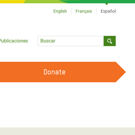
English
Français
Español
Language
Publicaciones
Submit sea
Donate
TRABAJA CON OXFAM
OUR FEMINIST PRINCIPLES
HAZ VOLUNTARIADO