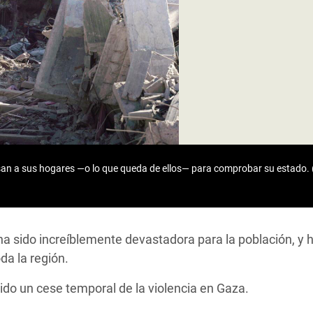
 Climática y Alimentaria
ica Oriental
s de Personas Refugiadas
dán del Sur
s de Refugiados Rohinyá
ngladesh
 en Siria
san a sus hogares —o lo que queda de ellos— para comprobar su estado. (C
s en Yemen
 ha sido increíblemente devastadora para la población, 
oda la región.
ido un cese temporal de la violencia en Gaza.