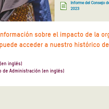
Informe del Consejo d
2023
nformación sobre el impacto de la or
 puede acceder a nuestro histórico de
(en inglés)
020
 de Administración (en inglés)
inistración 2022-2023
019
 inglés)
inistración 2021-2022
018
 inglés)
inistración 2020-2021
017
 inglés)