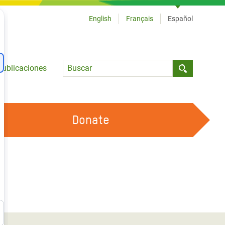
English
Français
Español
Language
Publicaciones
Submit sea
Donate
TRABAJA CON OXFAM
OUR FEMINIST PRINCIPLES
HAZ VOLUNTARIADO