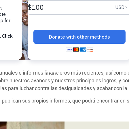
 Climática y Alimentaria
ica Oriental
s de Personas Refugiadas
dán del Sur
s de Refugiados Rohinyá
ngladesh
 en Siria
nuales e informes financieros más recientes, así como el
s en Yemen
re nuestros avances y nuestros principales logros, y 
as para luchar contra las desigualdades y acabar con la p
m publican sus propios informes, que podrá encontrar en 