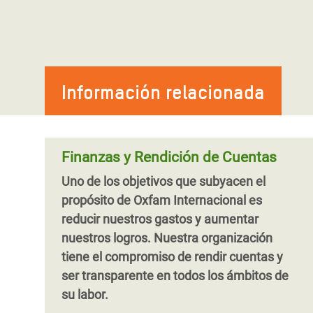
Estados financieros 2015-2
Informe anual 2018-2019 (en
Estados financieros 2014-2
Informe anual 2017-2018 (en
Estados financieros 2013-2
Informe anual 2016-2017 (en
Información relacionada
Estados financieros 2012-2
Informe anual 2015-2016
Estados financieros 2011-2
Informe anual 2014-2015
Finanzas y Rendición de Cuentas
Informe anual 2013-2014
Uno de los objetivos que subyacen el
Informe anual 2012-2013
propósito de Oxfam Internacional es
reducir nuestros gastos y aumentar
Informe anual 2011-2012
nuestros logros. Nuestra organización
tiene el compromiso de rendir cuentas y
ser transparente en todos los ámbitos de
su labor.