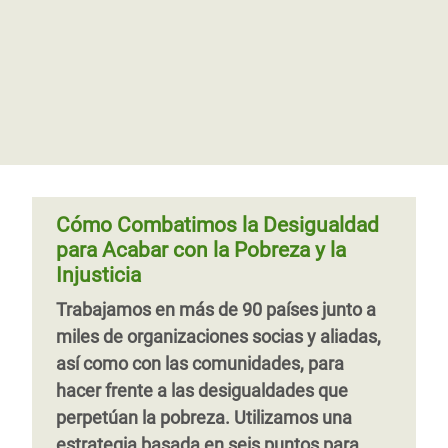
016
 inglés)
015
 inglés)
014
 inglés)
013
012
Cómo Combatimos la Desigualdad
para Acabar con la Pobreza y la
Injusticia
Trabajamos en más de 90 países junto a
miles de organizaciones socias y aliadas,
así como con las comunidades, para
hacer frente a las desigualdades que
perpetúan la pobreza. Utilizamos una
estrategia basada en seis puntos para