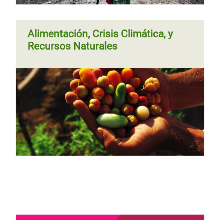
Alimentación, Crisis Climática, y
Recursos Naturales
Página 1
Siguiente
››
Paginación
página
Página
‹‹
Página 2
Siguiente
››
Paginación
anterior
página