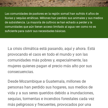
Las comunidades de pastores en la región somalí han sufrido 4 años de
lluvias y sequías erráticas. Millones han perdido sus animales y sus medios
de subsistencia. La mayoría de cultivos se han echado a perder y la
comunidades que aún tienen acceso limitado al agua ven como no es
suficiente para cubrir sus necesidades básicas.
La crisis climática está pasando, aquí y ahora. Está
provocando el caos en todo el mundo y son las
comunidades más pobres y, especialmente, las
mujeres quienes pagan el precio más alto por sus
consecuencias.
Desde Mozambique a Guatemala, millones de
personas han perdido sus hogares, sus medios de
vida y a sus seres queridos debido a inundaciones,
sequías, tormentas e incendios forestales cada vez
más peligrosos y frecuentes, provocados por una