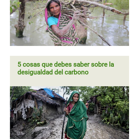
medidas contra el cambio climático
¿Quién paga el precio?
5 cosas que debes saber sobre la
desigualdad del carbono
Tifón Phanfone en Filipinas: luces,
vidas y medios de subsistencia
apagados por Navidad
Informe paralelo de 2018 sobre
financiación climática