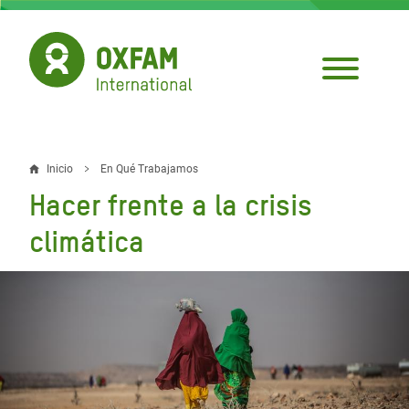
Pasar
al
contenido
principal
Inicio
En Qué Trabajamos
Sobrescribir
Hacer frente a la crisis
enlaces
climática
de
ayuda
a
la
navegación