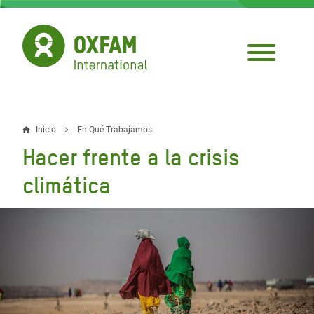
Pasar
al
contenido
principal
Inicio
En Qué Trabajamos
Sobrescribir
Hacer frente a la crisis
enlaces
climática
de
ayuda
a
la
navegación