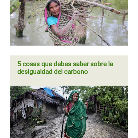
anterior
Página
‹‹
Página 3
Paginación
anterior
5 cosas que debes saber sobre la
desigualdad del carbono