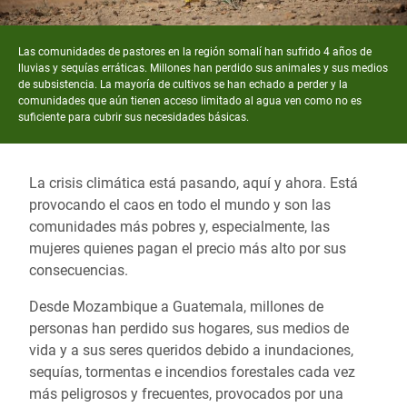
Las comunidades de pastores en la región somalí han sufrido 4 años de
lluvias y sequías erráticas. Millones han perdido sus animales y sus medios
de subsistencia. La mayoría de cultivos se han echado a perder y la
comunidades que aún tienen acceso limitado al agua ven como no es
suficiente para cubrir sus necesidades básicas.
La crisis climática está pasando, aquí y ahora. Está
provocando el caos en todo el mundo y son las
comunidades más pobres y, especialmente, las
mujeres quienes pagan el precio más alto por sus
consecuencias.
Desde Mozambique a Guatemala, millones de
personas han perdido sus hogares, sus medios de
vida y a sus seres queridos debido a inundaciones,
sequías, tormentas e incendios forestales cada vez
más peligrosos y frecuentes, provocados por una