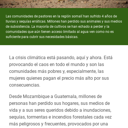
Las comunidades de pastores en la región somalí han sufrido 4 años de
lluvias y sequías erráticas. Millones han perdido sus animales y sus medios
de subsistencia. La mayoría de cultivos se han echado a perder y la
comunidades que aún tienen acceso limitado al agua ven como no es
suficiente para cubrir sus necesidades básicas.
La crisis climática está pasando, aquí y ahora. Está
provocando el caos en todo el mundo y son las
comunidades más pobres y, especialmente, las
mujeres quienes pagan el precio más alto por sus
consecuencias.
Desde Mozambique a Guatemala, millones de
personas han perdido sus hogares, sus medios de
vida y a sus seres queridos debido a inundaciones,
sequías, tormentas e incendios forestales cada vez
más peligrosos y frecuentes, provocados por una