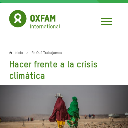
Pasar
al
contenido
principal
Inicio
En Qué Trabajamos
Sobrescribir
Hacer frente a la crisis
enlaces
climática
de
ayuda
a
la
navegación