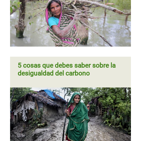
anterior
Página
‹‹
Página 3
Paginación
anterior
5 cosas que debes saber sobre la
desigualdad del carbono