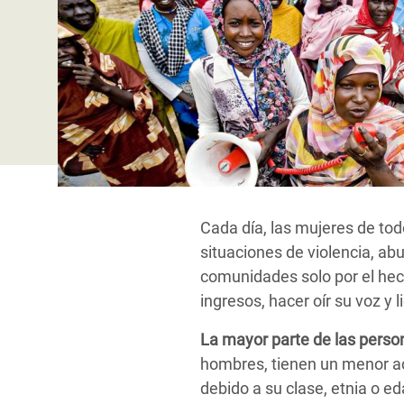
y Recursos Naturales
ayuda
#ActuaPorElClima
Crisis
Conflictos y Desastres
en Áfr
a
Erradiquemos el Sufrimiento Humano que
Desigualdad Extrema y
se Oculta tras los Alimentos
Crisi
la
Servicios Sociales Básicos
en Su
¡Basta! Acabemos con las violencias contra
navegación
Inequality and Rights in a
mujeres y niñas
Crisi
Digital Age
en Ba
Gender, Rights, and Justice
Crisis
Cada día, las mujeres de tod
Crisi
situaciones de violencia, ab
comunidades solo por el hec
ingresos, hacer oír su voz y l
La mayor parte de las perso
hombres, tienen un menor ac
debido a su clase, etnia o e