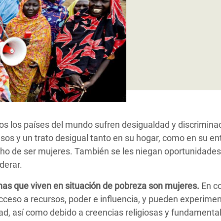
 Climática y Alimentaria
ica Oriental
s de Personas Refugiadas
dán del Sur
s de Refugiados Rohinyá
ngladesh
 en Siria
os los países del mundo sufren desigualdad y discrimina
s en Yemen
usos y un trato desigual tanto en su hogar, como en su en
ho de ser mujeres. También se les niegan oportunidades
iderar.
nas que viven en situación de pobreza son mujeres.
En co
ceso a recursos, poder e influencia, y pueden experime
dad, así como debido a creencias religiosas y fundamental