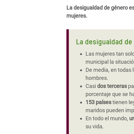
La desigualdad de género es
mujeres.
La desigualdad de 
Las mujeres tan so
municipal la situaci
De media, en todas l
hombres.
Casi
dos terceras
pa
porcentaje que se h
153 países
tienen le
maridos pueden impe
En todo el mundo,
u
su vida.