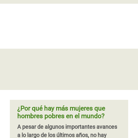
¿Por qué hay más mujeres que
hombres pobres en el mundo?
A pesar de algunos importantes avances
a lo largo de los últimos años, no hay
ningún país en el mundo en el que haya
igualdad económica entre hombres y
mujeres. Necesitamos una economía
humana que beneficie tanto a hombres
como a mujeres, y que esté al servicio de
¿Por qué hay más mujeres que
todas las personas, no sólo de las élites.
hombres pobres en el mundo?
A pesar de algunos importantes avances
a lo largo de los últimos años, no hay