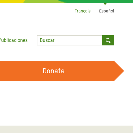
Français
Español
Language
Publicaciones
Submit sea
Donate
TRABAJA CON OXFAM
OUR FEMINIST PRINCIPLES
HAZ VOLUNTARIADO