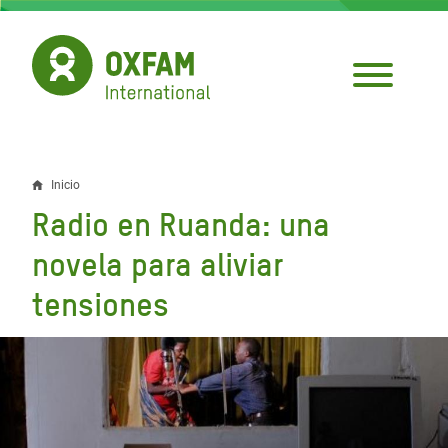
Pasar
al
contenido
principal
Inicio
Sobrescribir
Radio en Ruanda: una
enlaces
novela para aliviar
de
tensiones
ayuda
a
la
navegación