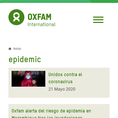
Pasar
al
contenido
principal
Inicio
Sobrescribir
epidemic
enlaces
de
Unidos contra el
ayuda
coronavirus
a
21 Mayo 2020
la
navegación
Oxfam alerta del riesgo de epidemia en
Mozambique tras las inundaciones