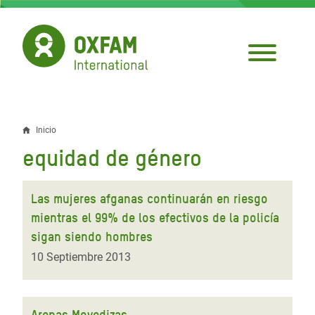
Pasar
al
contenido
principal
Inicio
Sobrescribir
equidad de género
enlaces
de
Las mujeres afganas continuarán en riesgo
ayuda
mientras el 99% de los efectivos de la policía
sigan siendo hombres
a
10 Septiembre 2013
la
navegación
Arenas Movedizas