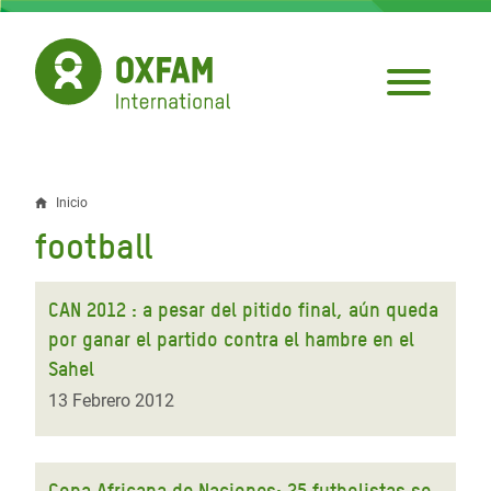
Pasar
al
contenido
principal
Inicio
Sobrescribir
football
enlaces
de
CAN 2012 : a pesar del pitido final, aún queda
ayuda
por ganar el partido contra el hambre en el
Sahel
a
13 Febrero 2012
la
navegación
Copa Africana de Naciones: 25 futbolistas se