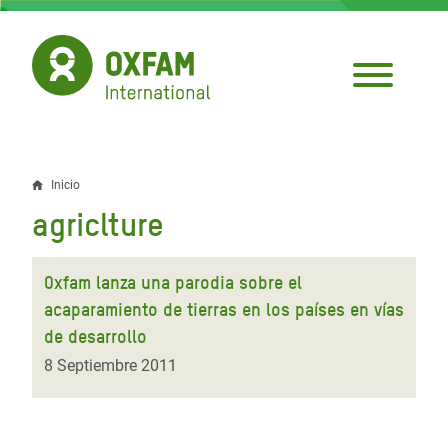
Pasar
al
contenido
principal
Inicio
Sobrescribir
agriclture
enlaces
de
Oxfam lanza una parodia sobre el
ayuda
acaparamiento de tierras en los países en vías
de desarrollo
a
8 Septiembre 2011
la
navegación