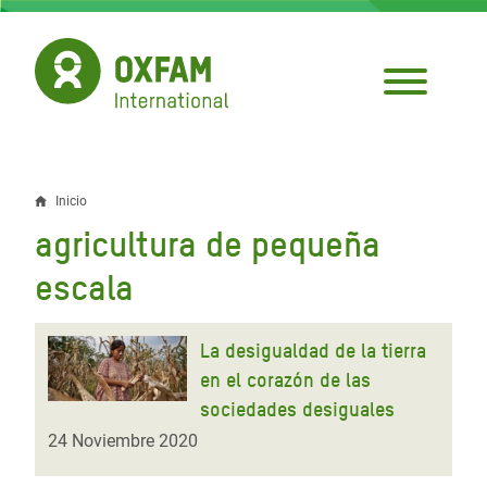
Pasar
al
contenido
principal
Inicio
Sobrescribir
agricultura de pequeña
enlaces
escala
de
ayuda
La desigualdad de la tierra
a
en el corazón de las
la
sociedades desiguales
24 Noviembre 2020
navegación