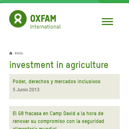
Pasar
al
contenido
principal
Inicio
Sobrescribir
investment in agriculture
enlaces
de
Poder, derechos y mercados inclusivos
ayuda
5 Junio 2013
a
la
El G8 fracasa en Camp David a la hora de
navegación
renovar su compromiso con la seguridad
alimentaria mundial