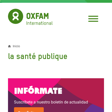
Pasar
al
contenido
principal
Inicio
Sobrescribir
la santé publique
enlaces
de
ayuda
a
Infórmate
la
Suscríbete a nuestro boletín de actualidad
navegación