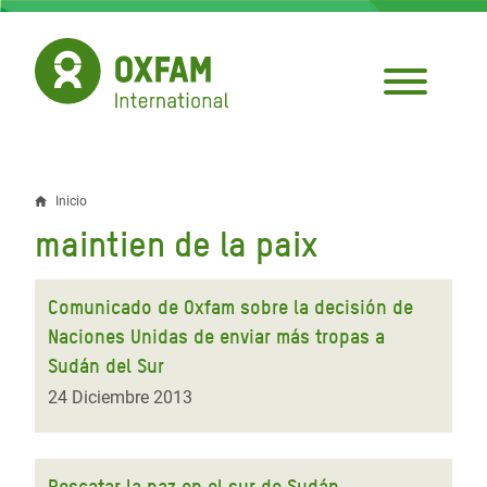
Pasar
al
contenido
principal
Inicio
Sobrescribir
maintien de la paix
enlaces
de
Comunicado de Oxfam sobre la decisión de
ayuda
Naciones Unidas de enviar más tropas a
Sudán del Sur
a
24 Diciembre 2013
la
navegación
Rescatar la paz en el sur de Sudán