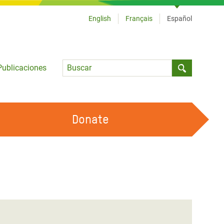
English
Français
Español
Language
Publicaciones
Submit sea
Donate
TRABAJA CON OXFAM
OUR FEMINIST PRINCIPLES
HAZ VOLUNTARIADO