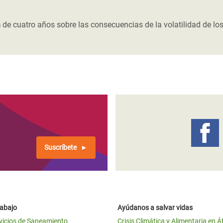
 Climática y Alimentaria
ica Oriental
n
de cuatro años sobre las consecuencias de la volatilidad de los
s de Personas Refugiadas
dán del Sur
s de Refugiados Rohinyá
ngladesh
 en Siria
s en Yemen
Suscríbete
rabajo
Ayúdanos a salvar vidas
vicios de Saneamiento
Crisis Climática y Alimentaria en Á