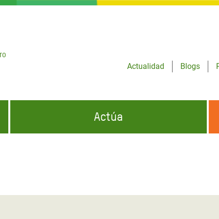
ro
Actualidad
Blogs
Actúa
GENCIAS
INFÓRMATE Y DIFUNDE NUESTROS
DÓNDE TRABAJAMOS
MENSAJES
CONÓCENOS
risis Appeal
iento por la Crisis en
o